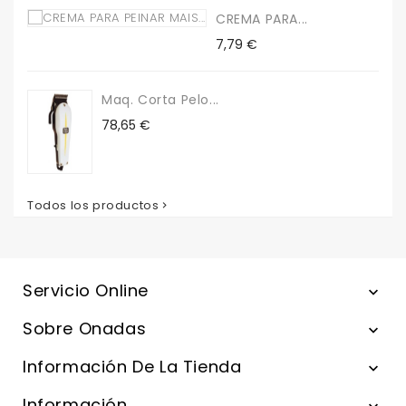
CREMA PARA...
Precio
7,79 €
Maq. Corta Pelo...
Precio
78,65 €
Todos los productos

Servicio Online

Sobre Onadas

Información De La Tienda

Información