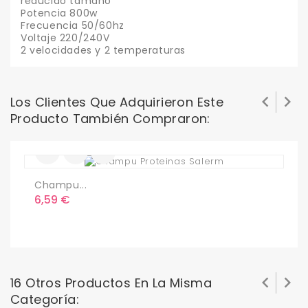
reducido tamaño
Potencia 800w
Frecuencia 50/60hz
Voltaje 220/240V
2 velocidades y 2 temperaturas


Los Clientes Que Adquirieron Este
Producto También Compraron:
Champu...
A
Precio
P
6,59 €
2


16 Otros Productos En La Misma
Categoría: