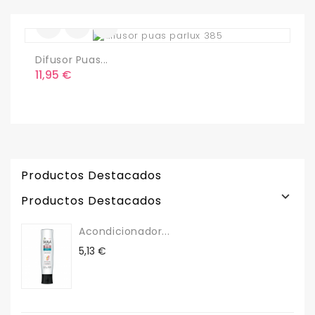
Difusor Puas...
S
Precio
P
11,95 €
3
Productos Destacados

Productos Destacados
Acondicionador...
Precio
5,13 €