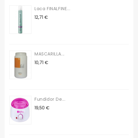
Laca FINALFINE...
Precio
12,71 €
MASCARILLA...
Precio
10,71 €
Fundidor De...
Precio
19,50 €