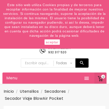
¿Quiere conocer las próximas ofertas del fin de
Este sitio web utiliza Cookies propias y de terceros para
recopilar información con la finalidad de mejorar nuestros
semana? Apúntate a nuestra Newsletter
servicios. Si continua navegando, supone la aceptación de la
Favoritos (
0
)
instalación de las mismas. El usuario tiene la posibilidad de
configurar su navegador pudiendo, si así lo desea, impedir

que sean instaladas en su disco duro, aunque deberá tener
en cuenta que dicha acción podrá ocasionar dificultades de
navegación de la página web.
aceptar
Información
932 317 520
0
Menu

Inicio
Utensilios
Secadores
Secador Viaje BlowAir Pocket