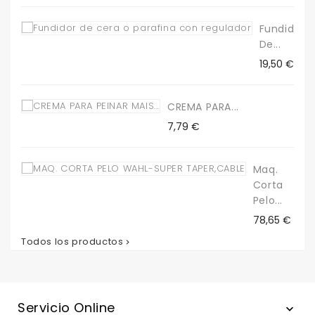
Fundidor
De...
Precio
19,50 €
CREMA PARA...
Precio
7,79 €
Maq.
Corta
Pelo...
Precio
78,65 €
Todos los productos

Servicio Online
