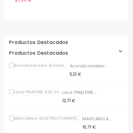
Productos Destacados

Productos Destacados
Acondicionador...
Precio
5,13 €
Laca FINALFINE...
Precio
12,71 €
MASCARILLA...
Precio
10,71 €