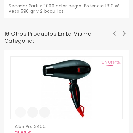
Secador Parlux 3000 color negro. Potencia 1810 W.
Peso 590 gr y 2 boquillas.


16 Otros Productos En La Misma
Categoría:
¡En Oferta!
S
P
1
Albri Pro 3400...
Precio
21,53 €