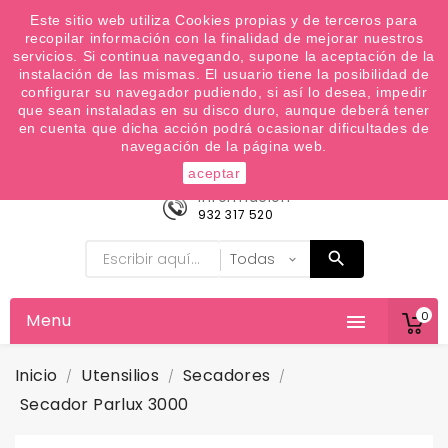
¿Quiere conocer las próximas ofertas del fin de
Este sitio web utiliza Cookies propias y de terceros para
recopilar información con la finalidad de mejorar nuestros
semana? Apúntate a nuestra Newsletter
servicios. Si continua navegando, supone la aceptación de la
Favoritos (
0
)
instalación de las mismas. El usuario tiene la posibilidad de
configurar su navegador pudiendo, si así lo desea, impedir

que sean instaladas en su disco duro, aunque deberá tener
en cuenta que dicha acción podrá ocasionar dificultades de
navegación de la página web.
aceptar
Información
932 317 520
0
Menu

Inicio
Utensilios
Secadores
Secador Parlux 3000