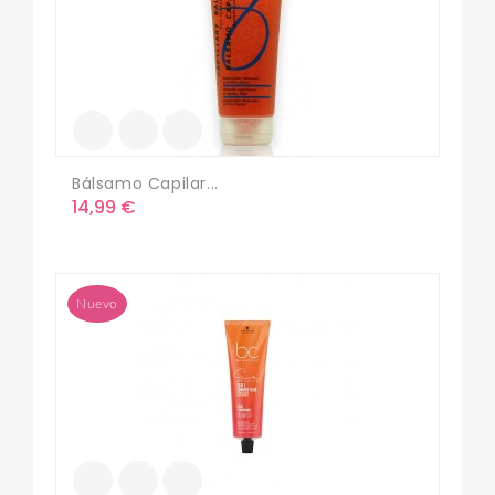
Bálsamo Capilar...
Precio
14,99 €
Nuevo