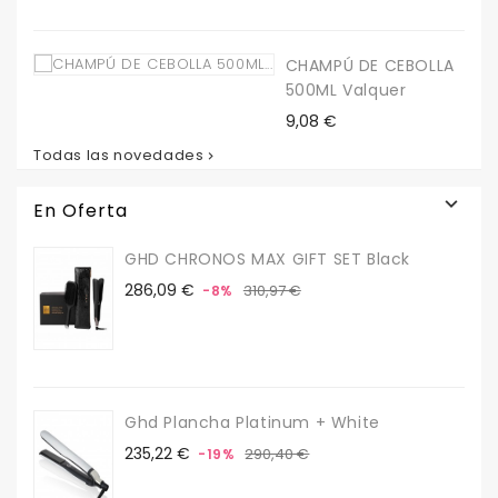
CHAMPÚ DE CEBOLLA
500ML Valquer
Precio
9,08 €
Todas las novedades


En Oferta
GHD CHRONOS MAX GIFT SET Black
Precio
Precio
286,09 €
310,97 €
-8%
base
Ghd Plancha Platinum + White
Precio
Precio
235,22 €
290,40 €
-19%
base