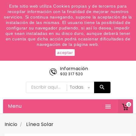
¿Quiere conocer las próximas ofertas del fin de
Este sitio web utiliza Cookies propias y de terceros para
recopilar información con la finalidad de mejorar nuestros
semana? Apúntate a nuestra Newsletter
servicios. Si continua navegando, supone la aceptación de la
Favoritos (
0
)
instalación de las mismas. El usuario tiene la posibilidad de
configurar su navegador pudiendo, si así lo desea, impedir

que sean instaladas en su disco duro, aunque deberá tener
en cuenta que dicha acción podrá ocasionar dificultades de
navegación de la página web.
aceptar
Información
932 317 520
0
Menu

Inicio
Línea Solar