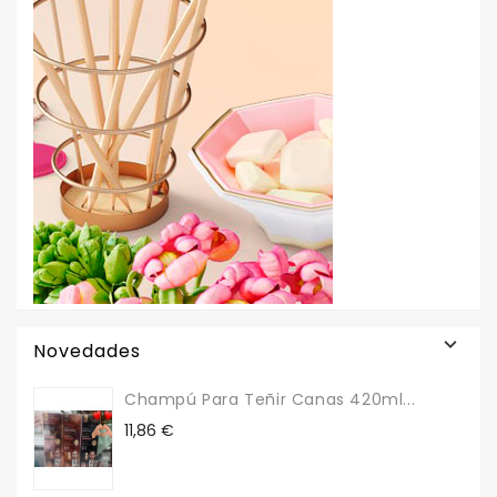

Novedades
Champú Para Teñir Canas 420ml...
Precio
11,86 €