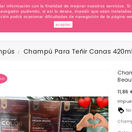
emana? Apúntate a nuestra Newsletter
ilar información con la finalidad de mejorar nuestros servicios. 
u navegador pudiendo, si así lo desea, impedir que sean instalad
cción podrá ocasionar dificultades de navegación de la página we
aceptar
Buscar
mpús
Champú Para Teñir Canas 420ml 
Cham
vo
Beau
11,86 
Impue
No
Champ