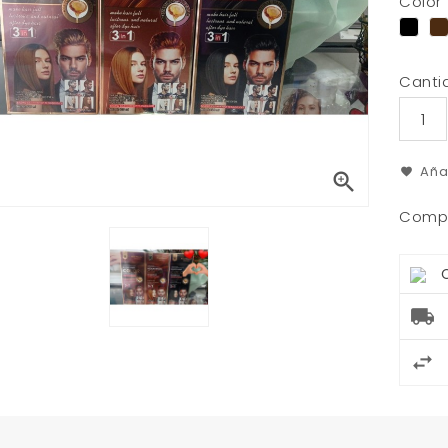
Color
neg
Canti
Aña

Compa