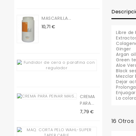
Descripc
MASCARILLA...
Precio
10,71 €
Libre de
Extracto
Colagen
Ginger
Argan oil
Green t
Fundidor
Aloe Ver
De...
Black s
Mezclar 
Precio
19,50 €
Dejar ac
Prolonga
Enjuagar
CREMA
La color
PARA...
Precio
7,79 €
16 Otros
Maq.