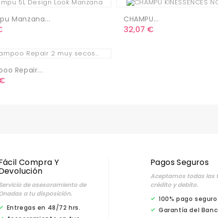
u Manzana...
CHAMPU...
o
Precio
€
32,07 €
oo Repair...
o
 €
Fácil Compra Y
Pagos Seguros
Devolución
Aceptamos todas las t
Servicio de asesoramiento de
crédito y debíto.
Onadas a tu disposición.
100% pago seguro
Entregas en 48/72 hrs.
Garantía del Banc