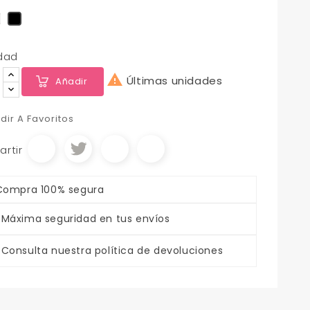
ro
marron
Rubio
dad

Últimas unidades
Añadir
dir A Favoritos
rtir
Compra 100% segura
Máxima seguridad en tus envíos
Consulta nuestra política de devoluciones