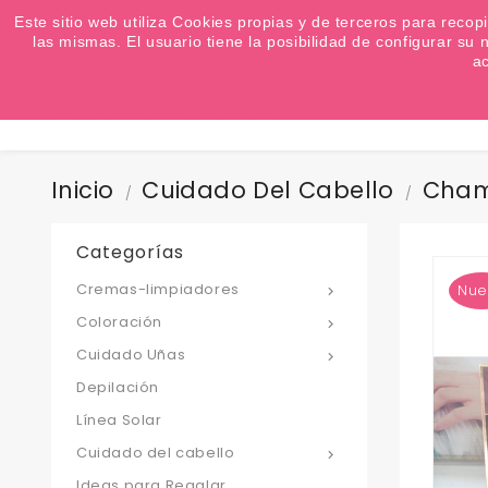
¿Quiere conocer las próximas ofertas del fin de s
Este sitio web utiliza Cookies propias y de terceros para recop
las mismas. El usuario tiene la posibilidad de configurar s
a
Inicio
Cuidado Del Cabello
Cha
Categorías
Cremas-limpiadores
Nue

Coloración

Cuidado Uñas

Depilación
Línea Solar
Cuidado del cabello

Ideas para Regalar