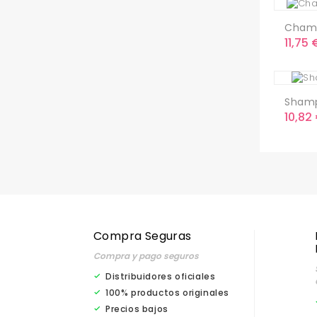
Champ
Preci
11,75 
Shamp
Preci
10,82
Compra Seguras
Compra y pago seguros
Distribuidores oficiales
100% productos originales
Precios bajos