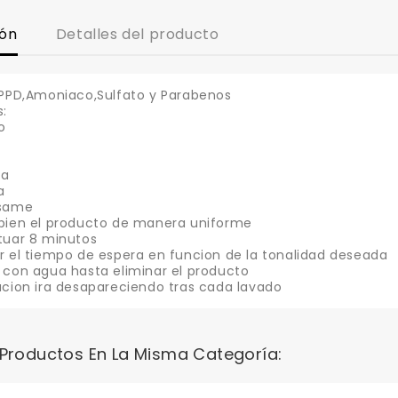
ión
Detalles del producto
 PPD,Amoniaco,Sulfato y Parabenos
s:
o
ea
a
esame
bien el producto de manera uniforme
tuar 8 minutos
r el tiempo de espera en funcion de la tonalidad deseada
 con agua hasta eliminar el producto
acion ira desapareciendo tras cada lavado
 Productos En La Misma Categoría: