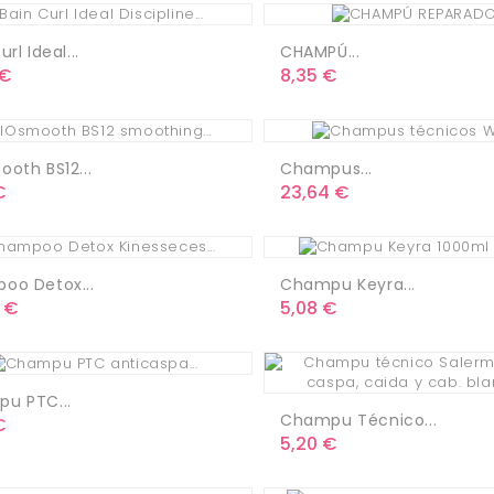
rl Ideal...
CHAMPÚ...
o
Precio
 €
8,35 €
oth BS12...
Champus...
o
Precio
€
23,64 €
oo Detox...
Champu Keyra...
o
Precio
 €
5,08 €
u PTC...
Champu Técnico...
o
€
Precio
5,20 €