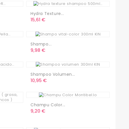
Hydra Texture...
Precio
15,61 €
Shampo...
Precio
9,98 €
Shampoo Volumen...
Precio
10,95 €
Champu Color...
Precio
9,20 €