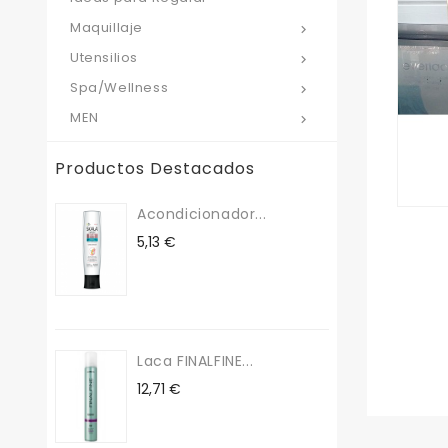
Maquillaje

Utensilios

Spa/Wellness

MEN

Productos Destacados
Acondicionador...
Precio
5,13 €
Laca FINALFINE...
Precio
12,71 €