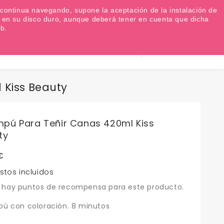
Favoritos (
0
)
Iniciar sesión
EUR €

Si continua navegando, supone la aceptación de la instalación de
as en su disco duro, aunque deberá tener en cuenta que dicha
b.
Información
0
Carrito
932 317 520
Kiss Beauty
pú Para Teñir Canas 420ml Kiss
ty
€
stos incluidos
 hay puntos de recompensa para este producto.
ú con coloración. 8 minutos