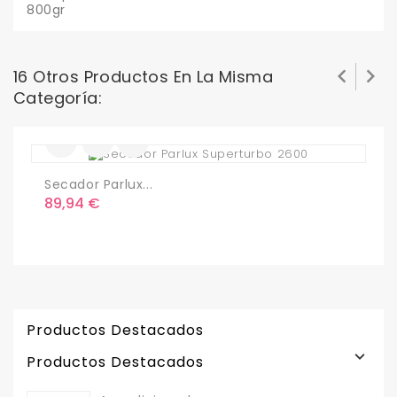
800gr


16 Otros Productos En La Misma
Categoría:
Secador Parlux...
S
Precio
P
89,94 €
3
Productos Destacados

Productos Destacados