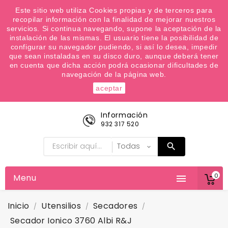
¿Quiere conocer las próximas ofertas del fin de
Este sitio web utiliza Cookies propias y de terceros para
recopilar información con la finalidad de mejorar nuestros
semana? Apúntate a nuestra Newsletter
servicios. Si continua navegando, supone la aceptación de la
Favoritos (
0
)
instalación de las mismas. El usuario tiene la posibilidad de
configurar su navegador pudiendo, si así lo desea, impedir

que sean instaladas en su disco duro, aunque deberá tener
en cuenta que dicha acción podrá ocasionar dificultades de
navegación de la página web.
aceptar
Información
932 317 520
0
Menu

Inicio
Utensilios
Secadores
Secador Ionico 3760 Albi R&J