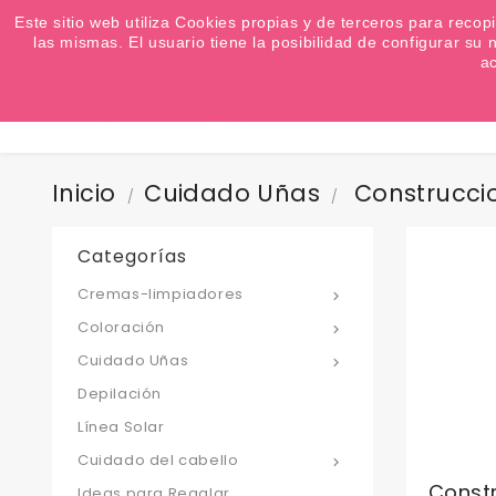
¿Quiere conocer las próximas ofertas del fin de s
Este sitio web utiliza Cookies propias y de terceros para recop
las mismas. El usuario tiene la posibilidad de configurar s
a
Inicio
Cuidado Uñas
Construcci
Categorías
Cremas-limpiadores

Coloración

Cuidado Uñas

Depilación
Línea Solar
Cuidado del cabello

Const
Ideas para Regalar