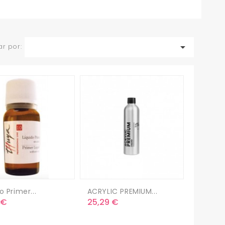

r por:
o Primer...
ACRYLIC PREMIUM...
o
Precio
 €
25,29 €