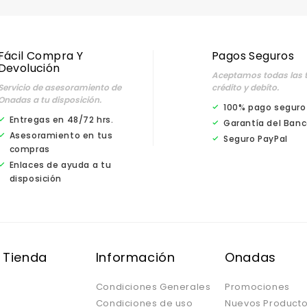
Fácil Compra Y
Pagos Seguros
Devolución
Aceptamos todas las t
Servicio de asesoramiento de
crédito y debíto.
Onadas a tu disposición.
100% pago seguro
Entregas en 48/72 hrs.
Garantía del Banc
Asesoramiento en tus
Seguro PayPal
compras
Enlaces de ayuda a tu
disposición
 Tienda
Información
Onadas
Condiciones Generales
Promociones
Condiciones de uso
Nuevos Product