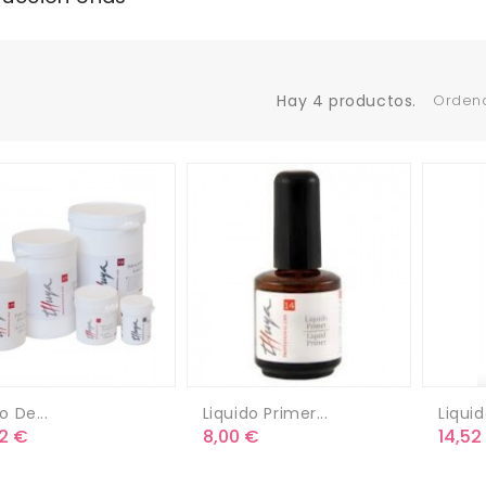
Hay 4 productos.
Ordena
o De...
Liquido Primer...
Liquid
cio
Precio
Preci
82 €
8,00 €
14,52