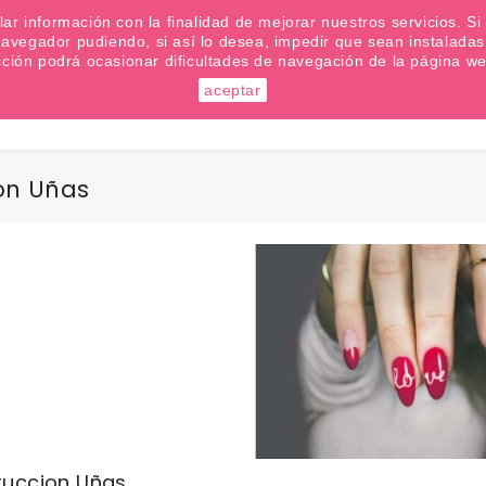
emana? Apúntate a nuestra Newsletter
ilar información con la finalidad de mejorar nuestros servicios. 
u navegador pudiendo, si así lo desea, impedir que sean instalad
cción podrá ocasionar dificultades de navegación de la página we
aceptar
Buscar
on Uñas
ruccion Uñas