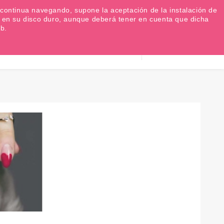
Favoritos (
0
)
Iniciar sesión
EUR €

Si continua navegando, supone la aceptación de la instalación de
as en su disco duro, aunque deberá tener en cuenta que dicha
b.
Información
0
Carrito
932 317 520