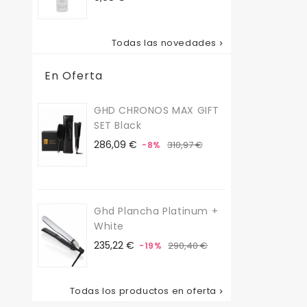
Todas las novedades

En Oferta
GHD CHRONOS MAX GIFT
SET Black
Precio
Precio
286,09 €
310,97 €
-8%
base
Ghd Plancha Platinum +
White
Precio
Precio
235,22 €
290,40 €
-19%
base
Todas los productos en oferta
