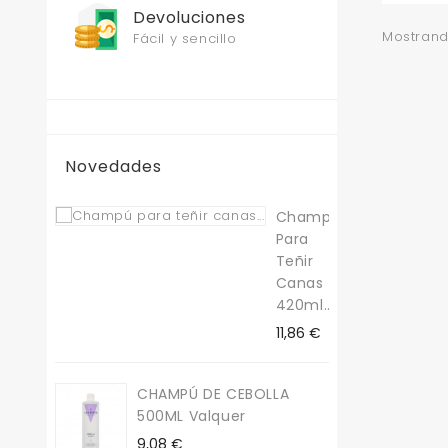
Devoluciones
Mostrando
Fácil y sencillo
Novedades
Champú
Para
Teñir
Canas
420ml...
Precio
11,86 €
CHAMPÚ DE CEBOLLA
500ML Valquer
Precio
9,08 €