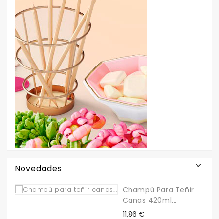

Novedades
Champú Para Teñir
Canas 420ml...
Precio
11,86 €