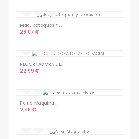
Maq. Retoques Y...
Precio
28,07 €
RECORTADORA DE...
Precio
22,99 €
Peine Maquina...
Precio
2,99 €