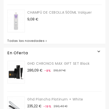
CHAMPÚ DE CEBOLLA 500ML Valquer
Precio
9,08 €
Todas las novedades


En Oferta
GHD CHRONOS MAX GIFT SET Black
Precio
Precio
286,09 €
310,97 €
-8%
base
Ghd Plancha Platinum + White
Precio
Precio
235,22 €
290,40 €
-19%