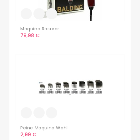
Maquina Rasurar...
Precio
79,98 €
Peine Maquina Wahl
Precio
2,99 €