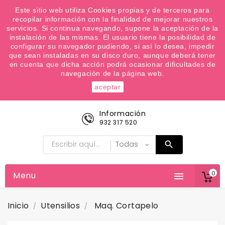
¿Quiere conocer las próximas ofertas del fin de
Este sitio web utiliza Cookies propias y de terceros para
recopilar información con la finalidad de mejorar nuestros
semana? Apúntate a nuestra Newsletter
servicios. Si continua navegando, supone la aceptación de la
Favoritos (
0
)
instalación de las mismas. El usuario tiene la posibilidad de
configurar su navegador pudiendo, si así lo desea, impedir

que sean instaladas en su disco duro, aunque deberá tener
en cuenta que dicha acción podrá ocasionar dificultades de
navegación de la página web.
aceptar
Información
932 317 520
0
Menu

Inicio
Utensilios
Maq. Cortapelo