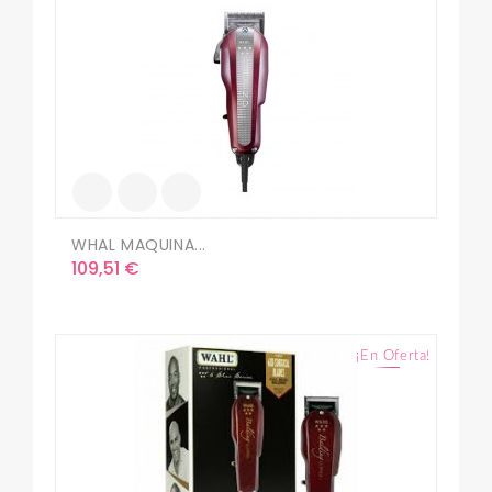
WHAL MAQUINA...
Precio
109,51 €
¡En Oferta!