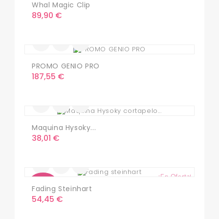
Whal Magic Clip
Precio
89,90 €
PROMO GENIO PRO
Precio
187,55 €
Maquina Hysoky...
Precio
38,01 €
¡En Oferta!
Nuevo
Fading Steinhart
Precio
54,45 €