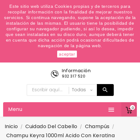
¿Quiere conocer las próximas ofertas del fin de
Este sitio web utiliza Cookies propias y de terceros para
recopilar información con la finalidad de mejorar nuestros
semana? Apúntate a nuestra Newsletter
servicios. Si continua navegando, supone la aceptación de la
Favoritos (
0
)
instalación de las mismas. El usuario tiene la posibilidad de
configurar su navegador pudiendo, si así lo desea, impedir

que sean instaladas en su disco duro, aunque deberá tener
en cuenta que dicha acción podrá ocasionar dificultades de
navegación de la página web.
aceptar
Información
932 317 520
0
Menu

Inicio
Cuidado Del Cabello
Champús
Champu Keyra 1000ml Acido Con Keratina