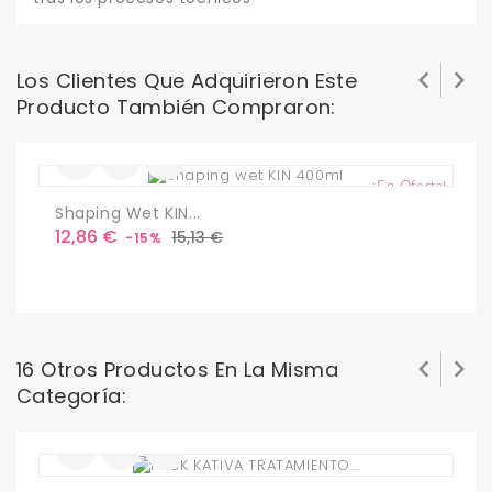


Los Clientes Que Adquirieron Este
Producto También Compraron:
¡En Oferta!
Shaping Wet KIN...
M
Precio
Precio
P
12,86 €
7
15,13 €
-15%
base


16 Otros Productos En La Misma
Categoría: