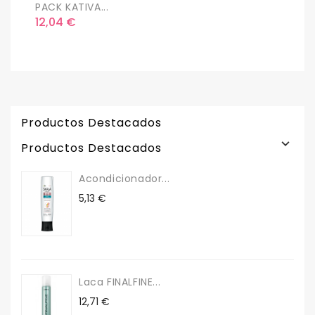
PACK KATIVA...
S
Precio
P
12,04 €
1
Productos Destacados

Productos Destacados
Acondicionador...
Precio
5,13 €
Laca FINALFINE...
Precio
12,71 €