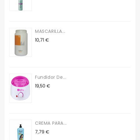
MASCARILLA...
Precio
10,71 €
Fundidor De...
Precio
19,50 €
CREMA PARA...
Precio
7,79 €