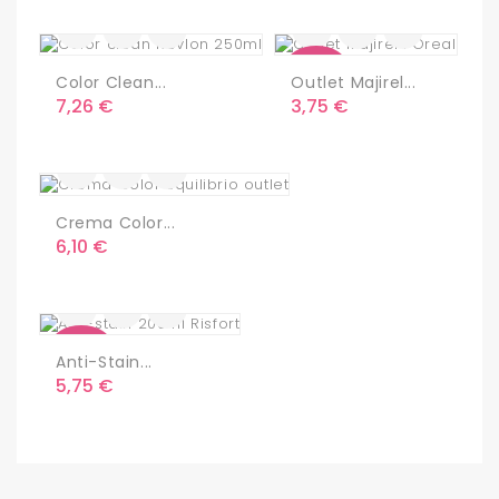
Nuevo
Color Clean...
Outlet Majirel...
Precio
Precio
7,26 €
3,75 €
Crema Color...
Precio
6,10 €
Nuevo
Anti-Stain...
Precio
5,75 €