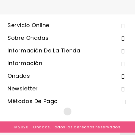
Servicio Online

Sobre Onadas

Información De La Tienda

Información

Onadas

Newsletter

Métodos De Pago

© 2026 - Onadas. Todos los derechos reservados.