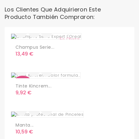
Los Clientes Que Adquirieron Este
Producto También Compraron:
¡En Oferta!
Champus Serie...
Precio
13,49 €
Nuevo
Tinte Kincrem...
Precio
9,92 €
Manta...
Precio
10,59 €