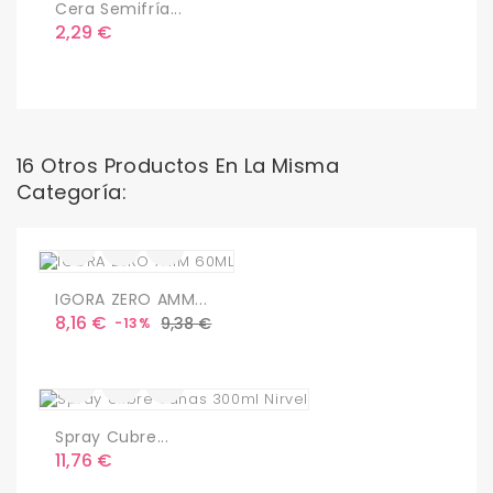
Cera Semifría...
Precio
2,29 €
16 Otros Productos En La Misma
Categoría:
IGORA ZERO AMM...
Precio
Precio
8,16 €
9,38 €
-13%
base
Spray Cubre...
Precio
11,76 €