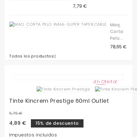
Precio
7,79 €
Maq.
Corta
Pelo...
Precio
78,65 €
Todos los productos

¡En Oferta!
Tinte Kincrem Prestige 60ml Outlet
5,75 €
4,89 €
15% de descuento
Impuestos incluidos