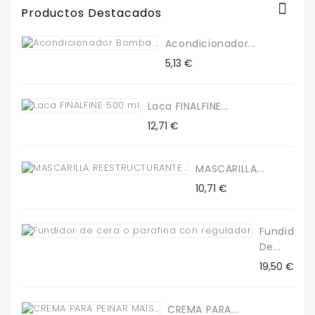

Productos Destacados
Acondicionador...
Precio
5,13 €
Laca FINALFINE...
Precio
12,71 €
MASCARILLA...
Precio
10,71 €
Fundidor
De...
Precio
19,50 €
CREMA PARA...