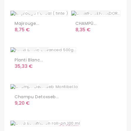
Majirouge...
CHAMPÚ...
Precio
Precio
8,75 €
8,35 €
Planti Blanc...
Precio
35,33 €
Champu Detoxseb...
Precio
9,20 €
¡En Oferta!