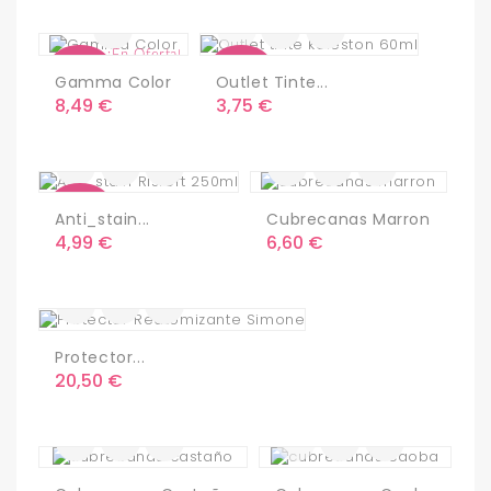
¡En Oferta!
Nuevo
Nuevo
Gamma Color
Outlet Tinte...
Precio
Precio
8,49 €
3,75 €
Nuevo
Anti_stain...
Cubrecanas Marron
Precio
Precio
4,99 €
6,60 €
Protector...
Precio
20,50 €