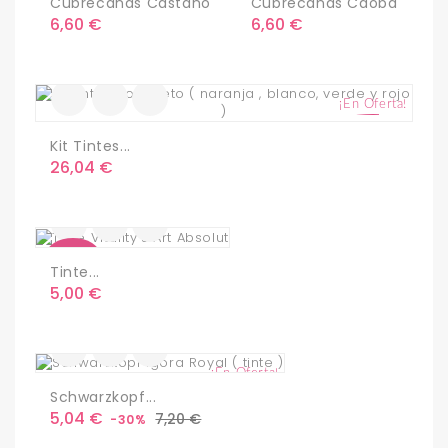
Cubrecanas Castaño
Cubrecanas Caoba
Precio
Precio
6,60 €
6,60 €
¡En Oferta!
Kit Tintes...
Precio
26,04 €
Nuevo
Tinte...
Precio
5,00 €
¡En Oferta!
Schwarzkopf...
Precio
Precio
5,04 €
7,20 €
-30%
base