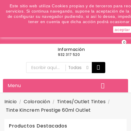
¿Quiere conocer las próximas ofertas del fin de
Este sitio web utiliza Cookies propias y de terceros para re
servicios. Si continua navegando, supone la aceptación de la i
semana? Apúntate a nuestra Newsletter
de configurar su navegador pudiendo, si así lo desea, imped

Moneda:
Favoritos (
0
)
tener en cuenta que dicha acción podrá ocasionar 
aceptar
0
Información
932 317 520
Menu

Inicio
Coloración
Tintes/outlet Tintes
Tinte Kincrem Prestige 60ml Outlet
Productos Destacados