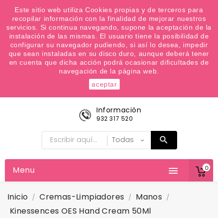
¿Quiere conocer las próximas ofertas del fin de
Este sitio web utiliza Cookies propias y de terceros para
recopilar información con la finalidad de mejorar nuestros
semana? Apúntate a nuestra Newsletter
servicios. Si continua navegando, supone la aceptación de la
Favoritos (
0
)
instalación de las mismas. El usuario tiene la posibilidad de
configurar su navegador pudiendo, si así lo desea, impedir

que sean instaladas en su disco duro, aunque deberá tener
en cuenta que dicha acción podrá ocasionar dificultades de
navegación de la página web.
aceptar
Información
932 317 520
0
Menu

Inicio
Cremas-Limpiadores
Manos
Kinessences OES Hand Cream 50Ml