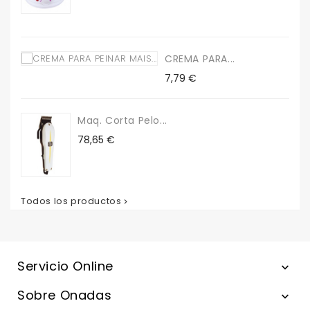
CREMA PARA...
Precio
7,79 €
Maq. Corta Pelo...
Precio
78,65 €
Todos los productos

Servicio Online

Sobre Onadas
