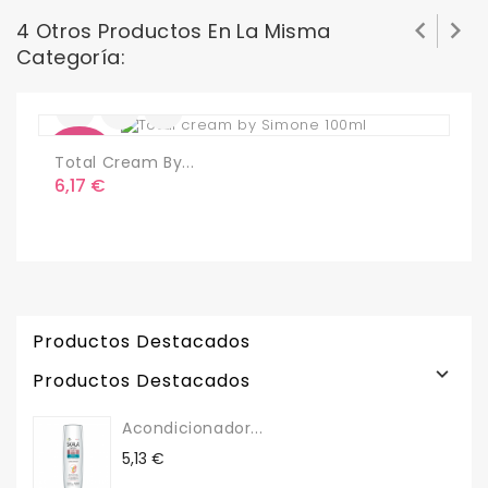


4 Otros Productos En La Misma
Categoría:
Nuevo
Total Cream By...
C
Precio
P
6,17 €
1
Productos Destacados

Productos Destacados
Acondicionador...
Precio
5,13 €