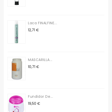
Laca FINALFINE...
Precio
12,71 €
MASCARILLA...
Precio
10,71 €
Fundidor De...
Precio
19,50 €