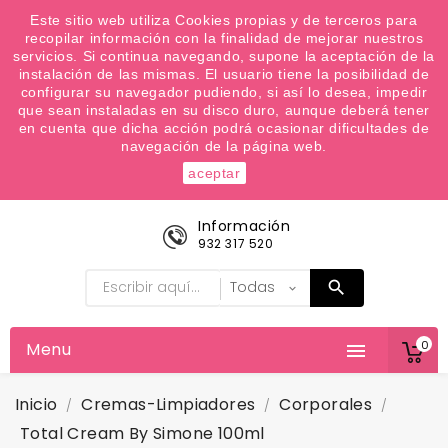
¿Quiere conocer las próximas ofertas del fin de
Este sitio web utiliza Cookies propias y de terceros para
recopilar información con la finalidad de mejorar nuestros
semana? Apúntate a nuestra Newsletter
servicios. Si continua navegando, supone la aceptación de la
Favoritos (
0
)
instalación de las mismas. El usuario tiene la posibilidad de
configurar su navegador pudiendo, si así lo desea, impedir

que sean instaladas en su disco duro, aunque deberá tener
en cuenta que dicha acción podrá ocasionar dificultades de
navegación de la página web.
aceptar
Información
932 317 520
0
Menu

Inicio
Cremas-Limpiadores
Corporales
Total Cream By Simone 100ml