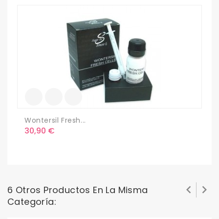
Wontersil Fresh...
S
Precio
P
30,90 €
1


6 Otros Productos En La Misma
Categoría: