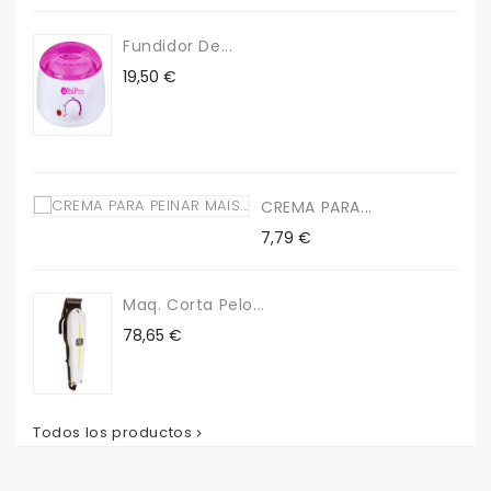
Fundidor De...
Precio
19,50 €
CREMA PARA...
Precio
7,79 €
Maq. Corta Pelo...
Precio
78,65 €
Todos los productos
