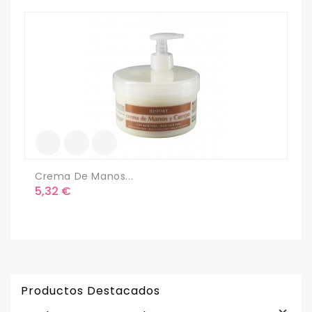
Crema De Manos...
B
Precio
P
5,32 €
9
Productos Destacados
