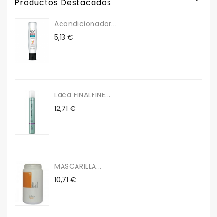
Productos Destacados
Acondicionador...
Precio
5,13 €
Laca FINALFINE...
Precio
12,71 €
MASCARILLA...
Precio
10,71 €