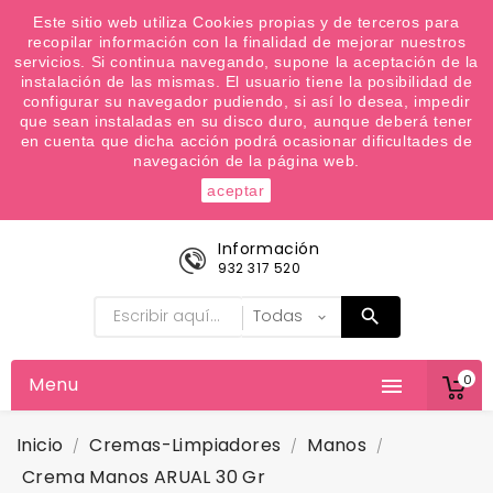
¿Quiere conocer las próximas ofertas del fin de
Este sitio web utiliza Cookies propias y de terceros para
recopilar información con la finalidad de mejorar nuestros
semana? Apúntate a nuestra Newsletter
servicios. Si continua navegando, supone la aceptación de la
Favoritos (
0
)
instalación de las mismas. El usuario tiene la posibilidad de
configurar su navegador pudiendo, si así lo desea, impedir

que sean instaladas en su disco duro, aunque deberá tener
en cuenta que dicha acción podrá ocasionar dificultades de
navegación de la página web.
aceptar
Información
932 317 520
0
Menu

Inicio
Cremas-Limpiadores
Manos
Crema Manos ARUAL 30 Gr