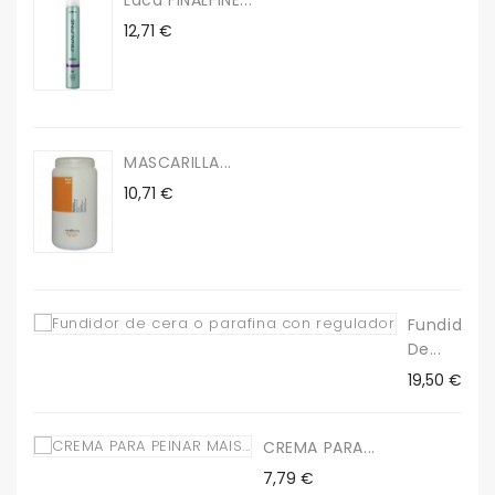
Precio
12,71 €
MASCARILLA...
Precio
10,71 €
Fundidor
De...
Precio
19,50 €
CREMA PARA...
Precio
7,79 €