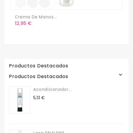
Crema De Manos...
T
Precio
P
12,95 €
6
Productos Destacados

Productos Destacados
Acondicionador...
Precio
5,13 €
Laca FINALFINE...