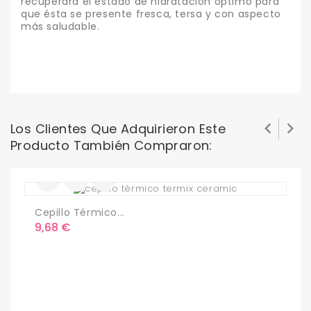
recuperará el estado de hidratación óptimo para
que ésta se presente fresca, tersa y con aspecto
más saludable.


Los Clientes Que Adquirieron Este
Producto También Compraron:
Cepillo Térmico...
Precio
9,68 €