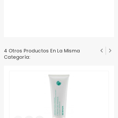
C
P
1


4 Otros Productos En La Misma
Categoría: