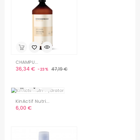
CHAMPU...
Precio
Precio
36,34 €
47,19 €
-23%
base
KinActif Nutri...
Precio
6,00 €