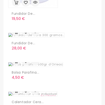
Fundidor De...
Precio
19,50 €
Fundidor De...
Precio
28,00 €
Bolsa Parafina...
Precio
4,50 €
¡En Oferta!
Calentador Cera...