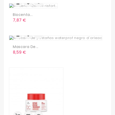
Biocenta...
Precio
7,87 €
Mascara De...
Precio
8,59 €