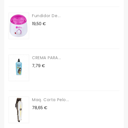
Fundidor De...
Precio
19,50 €
CREMA PARA...
Precio
7,79 €
Maq. Corta Pelo...
Precio
78,65 €