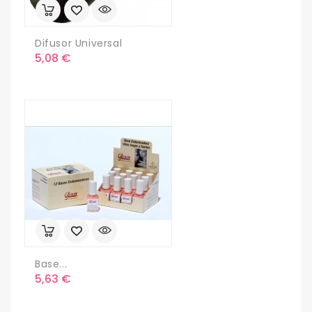
Difusor Universal
Precio
5,08 €
Base...
Precio
5,63 €