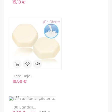
Precio
15,13 €
¡En Oferta!
Cera Baja...
Precio
10,50 €
100 Bandas...