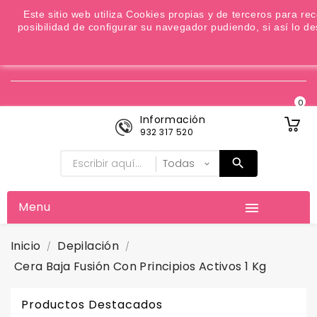
¿Quiere conocer las próximas ofertas del fin de
Este sitio web utiliza Cookies propias y de terceros para re
posibilidad de configurar su navegador pudiendo, si así lo 
semana? Apúntate a nuestra Newsletter

Moneda:
Favoritos (
0
)
0
Información
932 317 520
Menu

Inicio
Depilación
Cera Baja Fusión Con Principios Activos 1 Kg
Productos Destacados