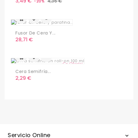
Precio
Precio
3,49 €
4,36 €
-20%
base
Fusor De Cera Y...
Precio
28,71 €
¡En Oferta!
Cera Semifría...
Precio
2,29 €
Servicio Online
