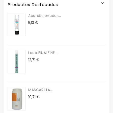

Productos Destacados
Acondicionador...
Precio
5,13 €
Laca FINALFINE...
Precio
12,71 €
MASCARILLA...
Precio
10,71 €