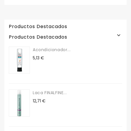
Productos Destacados

Productos Destacados
Acondicionador...
Precio
5,13 €
Laca FINALFINE...
Precio
12,71 €