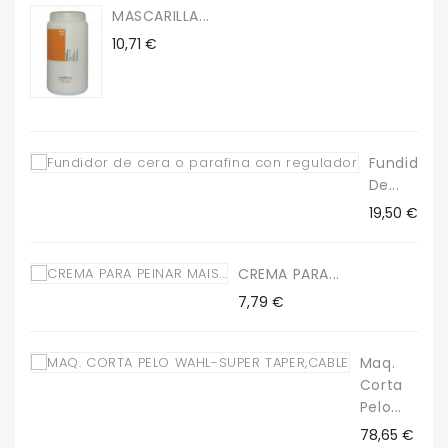
MASCARILLA...
Precio
10,71 €
Fundidor
De...
Precio
19,50 €
CREMA PARA...
Precio
7,79 €
Maq.
Corta
Pelo...
Precio
78,65 €