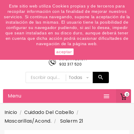
¿Quiere conocer las próximas ofertas del fin de
Este sitio web utiliza Cookies propias y de terceros para
recopilar información con la finalidad de mejorar nuestros
semana? Apúntate a nuestra Newsletter
servicios. Si continua navegando, supone la aceptación de la
Favoritos (
0
)
instalación de las mismas. El usuario tiene la posibilidad de
configurar su navegador pudiendo, si así lo desea, impedir

que sean instaladas en su disco duro, aunque deberá tener
en cuenta que dicha acción podrá ocasionar dificultades de
navegación de la página web.
aceptar
Información
932 317 520
0
Menu

Inicio
Cuidado Del Cabello
Mascarillas/Acond.
Salerm 21