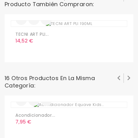
Producto También Compraron:
TECNI ART PLI...
C
Precio
P
14,52 €
5


16 Otros Productos En La Misma
Categoría:
Acondicionador...
H
Precio
P
7,95 €
2