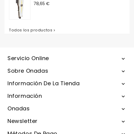
Precio
78,65 €
Todos los productos

Servicio Online

Sobre Onadas

Información De La Tienda

Información

Onadas

Newsletter

Métodos De Pago