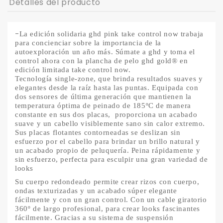
Detalles del producto
-
La edición solidaria ghd pink take control now trabaja
para concienciar sobre la importancia de la
autoexploración un año más. Súmate a ghd y toma el
control ahora con la plancha de pelo ghd gold® en
edición limitada take control now.
Tecnología single-zone, que brinda resultados suaves y
elegantes desde la raíz hasta las puntas. Equipada con
dos sensores de última generación que mantienen la
temperatura óptima de peinado de 185ºC de manera
constante en sus dos placas, proporciona un acabado
suave y un cabello visiblemente sano sin calor extremo.
Sus placas flotantes contorneadas se deslizan sin
esfuerzo por el cabello para brindar un brillo natural y
un acabado propio de peluquería. Peina rápidamente y
sin esfuerzo, perfecta para esculpir una gran variedad de
looks
Su cuerpo redondeado permite crear rizos con cuerpo,
ondas texturizadas y un acabado súper elegante
fácilmente y con un gran control. Con un cable giratorio
360º de largo profesional, para crear looks fascinantes
fácilmente. Gracias a su sistema de suspensión