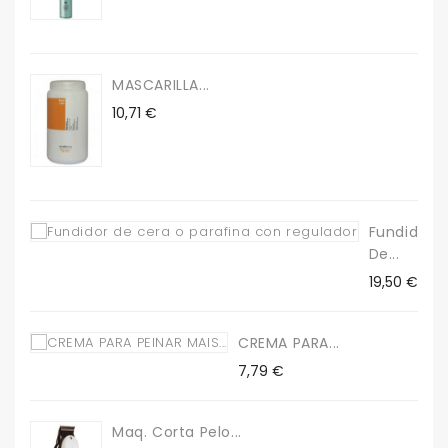
MASCARILLA...
Precio
10,71 €
Fundidor
De...
Precio
19,50 €
CREMA PARA...
Precio
7,79 €
Maq. Corta Pelo...