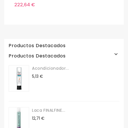
Precio
P
222,64 €
2
Productos Destacados

Productos Destacados
Acondicionador...
Precio
5,13 €
Laca FINALFINE...
Precio
12,71 €