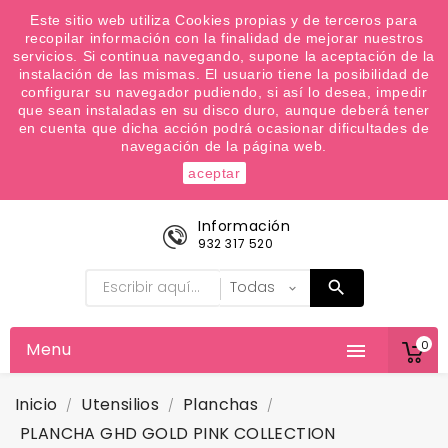
¿Quiere conocer las próximas ofertas del fin de
Este sitio web utiliza Cookies propias y de terceros para
recopilar información con la finalidad de mejorar nuestros
semana? Apúntate a nuestra Newsletter
servicios. Si continua navegando, supone la aceptación de la
Favoritos (
0
)
instalación de las mismas. El usuario tiene la posibilidad de
configurar su navegador pudiendo, si así lo desea, impedir

que sean instaladas en su disco duro, aunque deberá tener
en cuenta que dicha acción podrá ocasionar dificultades de
navegación de la página web.
aceptar
Información
932 317 520
0
Menu

Inicio
Utensilios
Planchas
PLANCHA GHD GOLD PINK COLLECTION