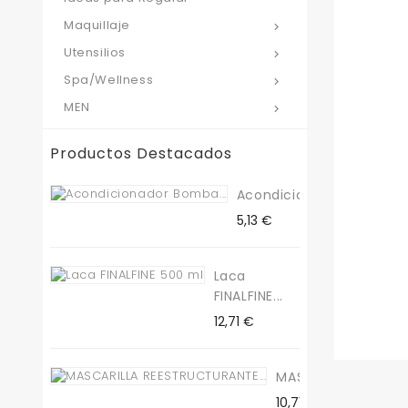
Maquillaje

Utensilios

Spa/Wellness

MEN

Productos Destacados
Acondicionador...
Precio
5,13 €
Laca
FINALFINE...
Precio
12,71 €
MASCARILLA...
Precio
10,71 €