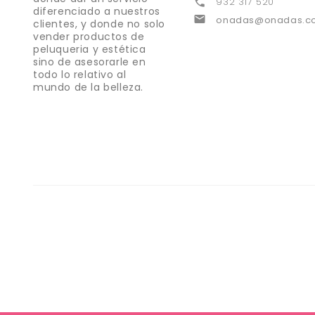
932 317 520

diferenciado a nuestros

onadas@onadas.c
clientes, y donde no solo
vender productos de
peluqueria y estética
sino de asesorarle en
todo lo relativo al
mundo de la belleza.