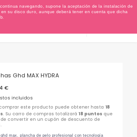
Favoritos (
0
)
Iniciar sesión
EUR €

Si continua navegando, supone la aceptación de la instalación de
as en su disco duro, aunque deberá tener en cuenta que dicha
b.
Información
0
Carrito
932 317 520
chas Ghd MAX HYDRA
4 €
stos incluidos
 comprar este producto puede obtener hasta
18
s
. Su carro de compras totalizará
18
puntos
que
ede convertir en un cupón de descuento de
€
.
 ghd max, plancha de pelo profesional con tecnología