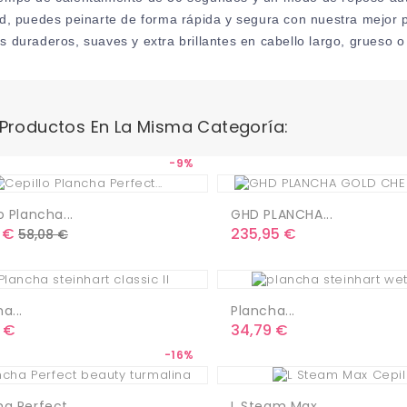
ad, puedes peinarte de forma rápida y segura con nuestra mejor 
s duraderos, suaves y extra brillantes en cabello largo, grueso 
 Productos En La Misma Categoría:
-9%
o Plancha...
GHD PLANCHA...
o
Precio
Precio
 €
235,95 €
58,08 €
base
a...
Plancha...
o
Precio
 €
34,79 €
-16%
a Perfect...
L Steam Max...