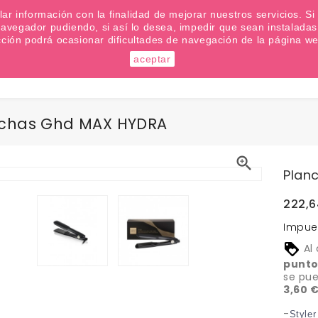
emana? Apúntate a nuestra Newsletter
ilar información con la finalidad de mejorar nuestros servicios. 
u navegador pudiendo, si así lo desea, impedir que sean instalad
cción podrá ocasionar dificultades de navegación de la página we
aceptar
Buscar
chas Ghd MAX HYDRA

Plan
222,6
Impue
Al
punto
se pu
3,60 
-
Styler