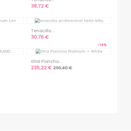
Precio
38,72 €
Tenacilla...
Precio
30,76 €
-19%
Ghd Plancha...
Precio
Precio
235,22 €
290,40 €
base