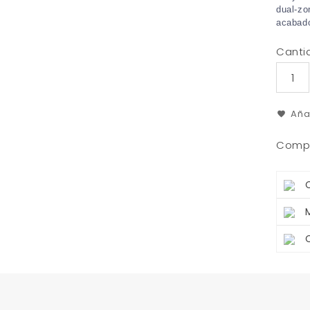
dual-zo
acabado
Canti
Aña
Compa