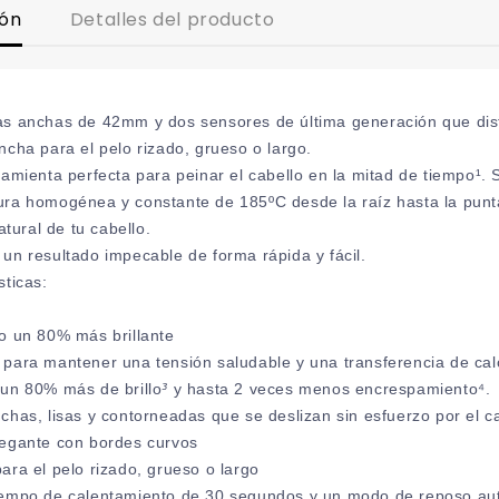
ión
Detalles del producto
s anchas de 42mm y dos sensores de última generación que distr
ncha para el pelo rizado, grueso o largo.
ramienta perfecta para peinar el cabello en la mitad de tiempo¹
ra homogénea y constante de 185ºC desde la raíz hasta la punta
natural de tu cabello.
un resultado impecable de forma rápida y fácil.
sticas:
o un 80% más brillante
para mantener una tensión saludable y una transferencia de calor
un 80% más de brillo
³
y hasta 2 veces menos encrespamiento⁴.
chas, lisas y contorneadas que se deslizan sin esfuerzo por el c
legante con bordes curvos
ara el pelo rizado, grueso o largo
empo de calentamiento de 30 segundos y un modo de reposo auto