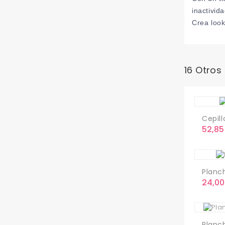
inactivid
Crea look
16 Otros
Cepill
Preci
52,85
Planch
Preci
24,00
Planch