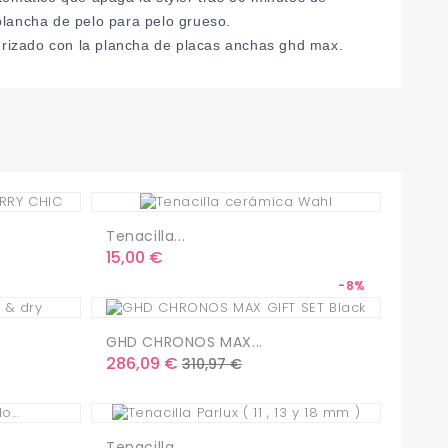
plancha de pelo para pelo grueso.
o rizado con la plancha de placas anchas ghd max.
Tenacilla...
Precio
15,00 €
-8%
GHD CHRONOS MAX...
Precio
Precio
286,09 €
310,97 €
base
Tenacilla...