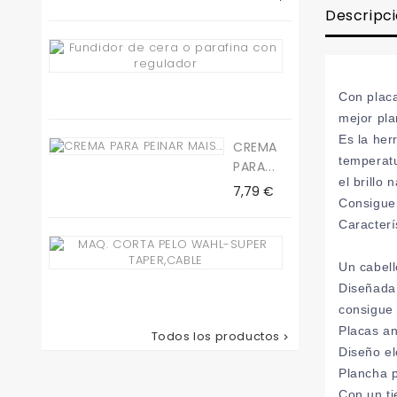
Descripc
Fundidor
De...
Precio
19,50 €
Con placa
mejor pla
Es la her
CREMA
temperatu
PARA...
el brillo 
Precio
7,79 €
Consigue 
Caracterí
Maq.
Corta
Un cabell
Pelo...
Diseñada 
Precio
78,65 €
consigue 
Placas an
Todos los productos

Diseño e
Plancha p
Con un ti