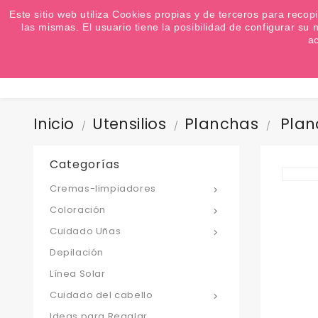
¿Quiere conocer las próximas ofertas del fin de s
Este sitio web utiliza Cookies propias y de terceros para recop
las mismas. El usuario tiene la posibilidad de configurar s
a
Inicio
Utensilios
Planchas
Plan
Categorías
Cremas-limpiadores

Coloración

Cuidado Uñas

Depilación
Línea Solar
Cuidado del cabello

Ideas para Regalar