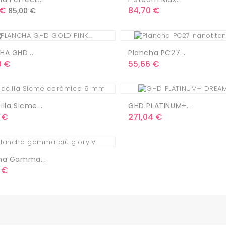
o
Precio
Precio
 €
84,70 €
85,00 €
base
HA GHD...
Plancha PC27...
o
Precio
0 €
55,66 €
lla Sicme...
GHD PLATINUM+...
o
Precio
 €
271,04 €
ha Gamma...
o
 €