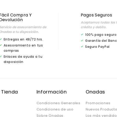
Fácil Compra Y
Pagos Seguros
Devolución
Aceptamos todas las t
Servicio de asesoramiento de
crédito y debíto.
Onadas a tu disposición.
100% pago seguro
Entregas en 48/72 hrs.
Garantía del Banc
Asesoramiento en tus
Seguro PayPal
compras
Enlaces de ayuda a tu
disposición
 Tienda
Información
Onadas
Condiciones Generales
Promociones
Condiciones de uso
Nuevos Product
Sobre Onadas
Los más vendido