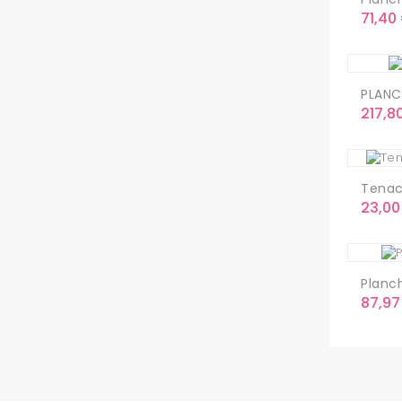
Preci
71,40
PLANC
Preci
217,8
Tenaci
Preci
23,00
Planc
Preci
87,97