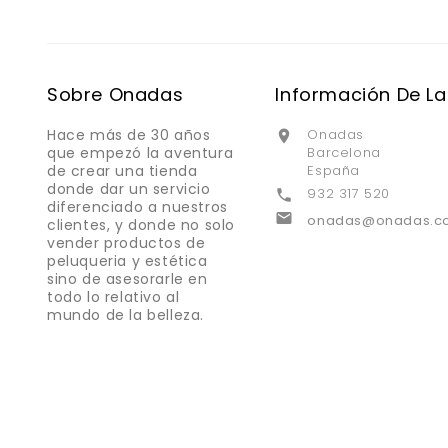
Sobre Onadas
Información De La
Hace más de 30 años
Onadas

que empezó la aventura
Barcelona
de crear una tienda
España
donde dar un servicio
932 317 520

diferenciado a nuestros

onadas@onadas.c
clientes, y donde no solo
vender productos de
peluqueria y estética
sino de asesorarle en
todo lo relativo al
mundo de la belleza.