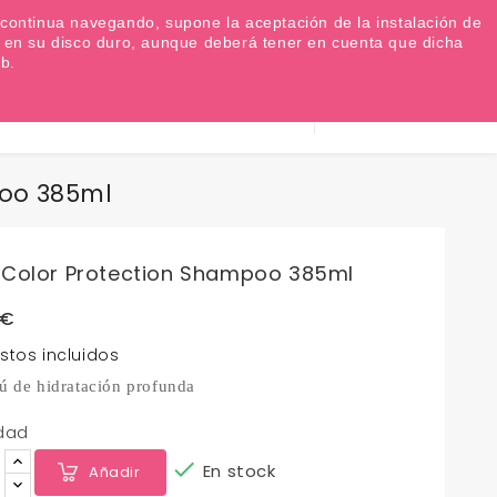
Favoritos (
0
)
Iniciar sesión
EUR €

Si continua navegando, supone la aceptación de la instalación de
as en su disco duro, aunque deberá tener en cuenta que dicha
b.
Información
0
Carrito
932 317 520
poo 385ml
 Color Protection Shampoo 385ml
 €
stos incluidos
 de hidratación profunda
dad

En stock
Añadir