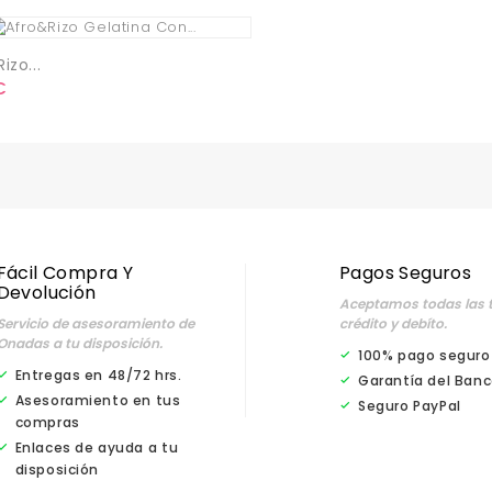
izo...
o
€
Fácil Compra Y
Pagos Seguros
Devolución
Aceptamos todas las t
Servicio de asesoramiento de
crédito y debíto.
Onadas a tu disposición.
100% pago seguro
Entregas en 48/72 hrs.
Garantía del Banc
Asesoramiento en tus
Seguro PayPal
compras
Enlaces de ayuda a tu
disposición