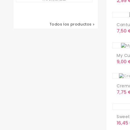
Preci
2,99 
Corta
Pelo...
Precio
78,65 €
Todos los productos
Cantu 

Preci
7,50 
My Cur
Preci
9,00 
Crema
Preci
7,75 
Sweet 
Preci
16,45