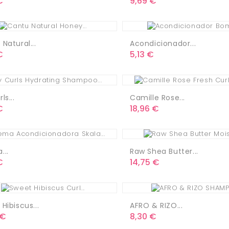
o
Precio
€
9,69 €
Natural...
Acondicionador...
o
Precio
€
5,13 €
ls...
Camille Rose...
o
Precio
€
18,96 €
...
Raw Shea Butter...
o
Precio
€
14,75 €
Hibiscus...
AFRO & RIZO...
o
Precio
 €
8,30 €