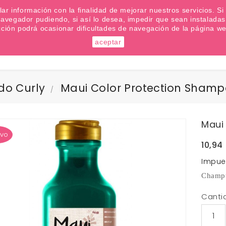
emana? Apúntate a nuestra Newsletter
ilar información con la finalidad de mejorar nuestros servicios. 
u navegador pudiendo, si así lo desea, impedir que sean instalad
cción podrá ocasionar dificultades de navegación de la página we
aceptar
Buscar
do Curly
Maui Color Protection Sham
Maui
vo
10,94
Impue
Champú
Canti