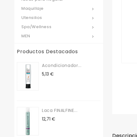
Maquillaje

Utensilios

Spa/Wellness

MEN

Productos Destacados
Acondicionador...
Precio
5,13 €
Laca FINALFINE...
Precio
12,71 €
Descripc