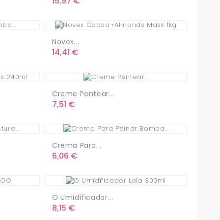
Precio
15,97 €
Novex...
Precio
14,41 €
Creme Pentear...
Precio
7,51 €
Crema Para...
Precio
6,06 €
O Umidificador...
Precio
8,15 €