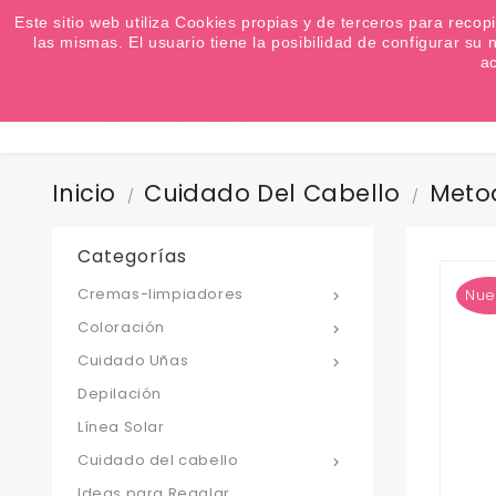
¿Quiere conocer las próximas ofertas del fin de s
Este sitio web utiliza Cookies propias y de terceros para recop
las mismas. El usuario tiene la posibilidad de configurar s
a
Inicio
Cuidado Del Cabello
Meto
Categorías
Cremas-limpiadores
Nue

Coloración

Cuidado Uñas

Depilación
Línea Solar
Cuidado del cabello

Ideas para Regalar