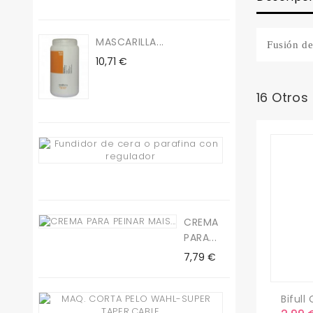
MASCARILLA...
Fusión de
Precio
10,71 €
16 Otros
Fundidor
De...
Precio
19,50 €
CREMA
PARA...
Precio
7,79 €
Bifull 
Maq.