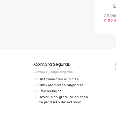
Afro&R
Preci
9,92 
Compra Seguras
Compra y pago seguros
Distribuidores oficiales
100% productos originales
Precios bajos
Devolución gratuita en caso
de producto defectuoso