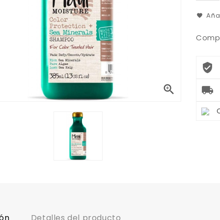
Aña
Compa

ión
Detalles del producto