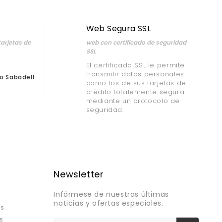
Web Segura SSL
arjetas de
web con certificado de seguridad
SSL
El certificado SSL le permite
transmitir datos personales
o Sabadell
como los de sus tarjetas de
crédito totalemente segura
mediante un protocolo de
seguridad.
Newsletter
Infórmese de nuestras últimas
noticias y ofertas especiales.
os
s