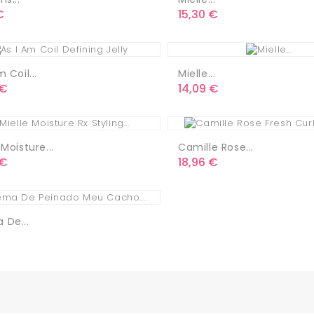
o
Precio
€
15,30 €
m Coil...
Mielle...
o
Precio
 €
14,09 €
 Moisture...
Camille Rose...
o
Precio
 €
18,96 €
 De...
o
€