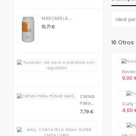
MASCARILLA...
Ideal pa
Precio
10,71 €
16 Otros
Fundidor
De...
Novex.
Preci
Precio
9,00 
19,50 €
CREMA
PARA...
Curly 
Preci
4,60 
Precio
7,79 €
Maq.
My Cur