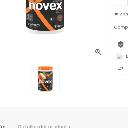
Aña
Compa

ión
Detalles del producto