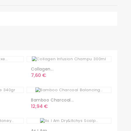
Collagen...
Precio
7,60 €
Bamboo Charcoal...
Precio
12,94 €
As I Am...