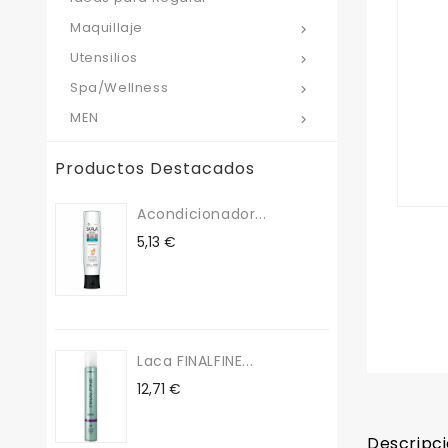
Maquillaje

Utensilios

Spa/Wellness

MEN

Productos Destacados
Acondicionador...
Precio
5,13 €
Laca FINALFINE...
Precio
12,71 €
Descripc