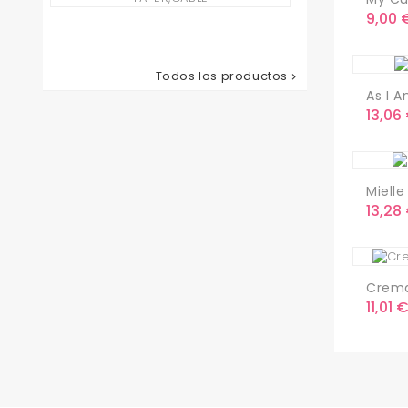
Corta
Preci
9,00 
Pelo...
Precio
78,65 €
Todos los productos

As I A
Preci
13,06
Mielle
Preci
13,28
Crema
Preci
11,01 