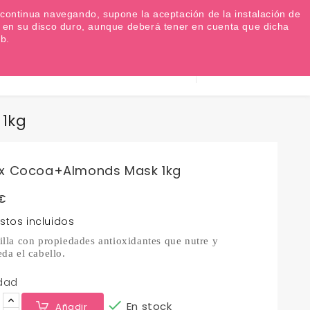
Favoritos (
0
)
Iniciar sesión
EUR €

Si continua navegando, supone la aceptación de la instalación de
as en su disco duro, aunque deberá tener en cuenta que dicha
b.
Información
0
Carrito
932 317 520
1kg
x Cocoa+Almonds Mask 1kg
 €
stos incluidos
illa con propiedades antioxidantes que nutre y
da el cabello.
dad

En stock
Añadir