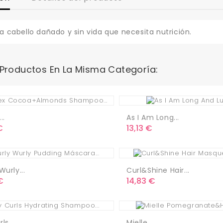
ra cabello dañado y sin vida que necesita nutrición.
 Productos En La Misma Categoría:
..
As I Am Long...
o
Precio
€
13,13 €
Wurly...
Curl&Shine Hair...
o
Precio
€
14,83 €
ls...
Mielle...