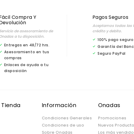
Fácil Compra Y
Pagos Seguros
Devolución
Aceptamos todas las t
Servicio de asesoramiento de
crédito y debíto.
Onadas a tu disposición.
100% pago seguro
Entregas en 48/72 hrs.
Garantía del Banc
Asesoramiento en tus
Seguro PayPal
compras
Enlaces de ayuda a tu
disposición
 Tienda
Información
Onadas
Condiciones Generales
Promociones
Condiciones de uso
Nuevos Product
Sobre Onadas
Los más vendido