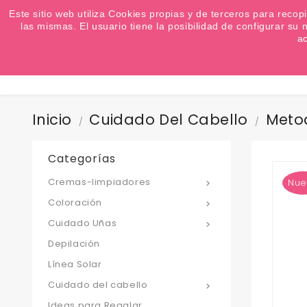
¿Quiere conocer las próximas ofertas del fin de s
Este sitio web utiliza Cookies propias y de terceros para recop
las mismas. El usuario tiene la posibilidad de configurar s
a
Inicio
Cuidado Del Cabello
Meto
Categorías
Cremas-limpiadores
Nue

Coloración

Cuidado Uñas

Depilación
Línea Solar
Cuidado del cabello

Ideas para Regalar