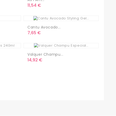
Precio
11,54 €
Cantu Avocado...
Precio
7,65 €
Valquer Champu...
Precio
14,92 €