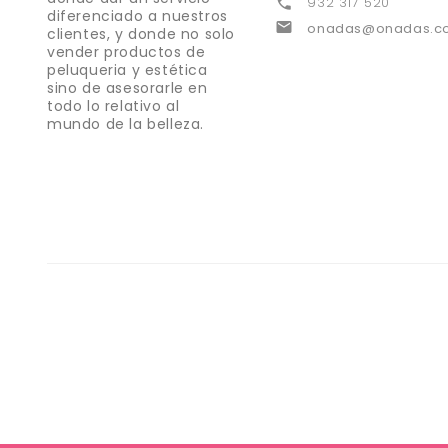
932 317 520

diferenciado a nuestros

onadas@onadas.c
clientes, y donde no solo
vender productos de
peluqueria y estética
sino de asesorarle en
todo lo relativo al
mundo de la belleza.