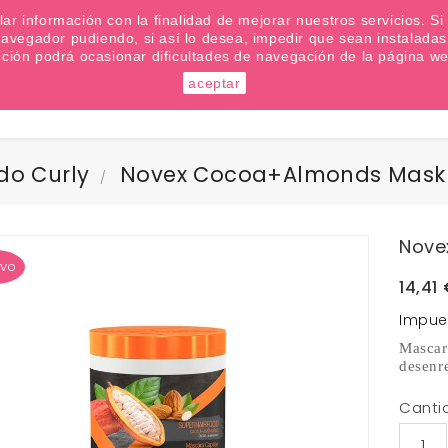
emana? Apúntate a nuestra Newsletter
ilar información con la finalidad de mejorar nuestros servicios. 
u navegador pudiendo, si así lo desea, impedir que sean instalad
cción podrá ocasionar dificultades de navegación de la página we
aceptar
Buscar
do Curly
Novex Cocoa+Almonds Mask 
Nove
vo
14,41
Impue
Mascar
desenre
Canti