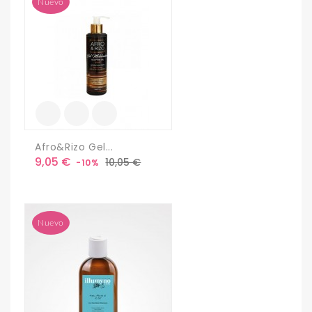
Nuevo
Afro&Rizo Gel...
Precio
Precio
9,05 €
10,05 €
-10%
base
Nuevo