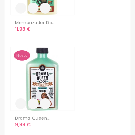
Memorizador De...
Precio
11,98 €
Nuevo
Drama Queen...
Precio
9,99 €