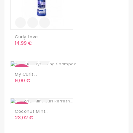
Curly Love...
Precio
14,99 €
Nuevo
My Curls...
Precio
9,00 €
Nuevo
Coconut Mint...
Precio
23,02 €