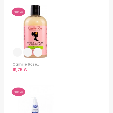
Nuevo
Camille Rose...
Precio
19,75 €
Nuevo