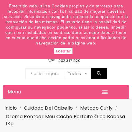
¿Quiere conocer las próximas ofertas del fin de
Este sitio web utiliza Cookies propias y de terceros para
recopilar información con la finalidad de mejorar nuestros
semana? Apúntate a nuestra Newsletter
servicios. Si continua navegando, supone la aceptación de la
Favoritos (
0
)
instalación de las mismas. El usuario tiene la posibilidad de
configurar su navegador pudiendo, si así lo desea, impedir

que sean instaladas en su disco duro, aunque deberá tener
en cuenta que dicha acción podrá ocasionar dificultades de
navegación de la página web.
aceptar
Información
932 317 520
Menu

Inicio
Cuidado Del Cabello
Metodo Curly
Crema Pentear Meu Cacho Perfeito Óleo Babosa
1Kg