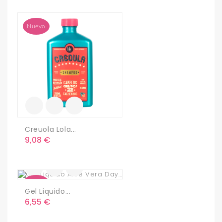
Nuevo
Creuola Lola...
Precio
9,08 €
Nuevo
Gel Liquido...
Precio
6,55 €