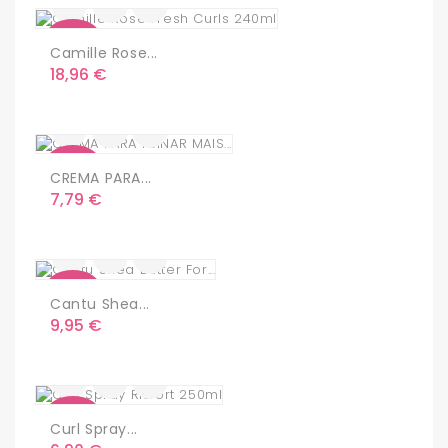
Nuevo
Camille Rose...
Precio
18,96 €
Nuevo
CREMA PARA...
Precio
7,79 €
Nuevo
Cantu Shea...
Precio
9,95 €
Nuevo
Curl Spray...