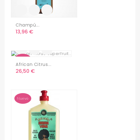
Champú...
Precio
13,96 €
Nuevo
African Citrus...
Precio
26,50 €
Nuevo