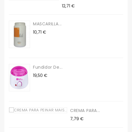
Precio
12,71 €
MASCARILLA...
Precio
10,71 €
Fundidor De...
Precio
19,50 €
CREMA PARA...
Precio
7,79 €