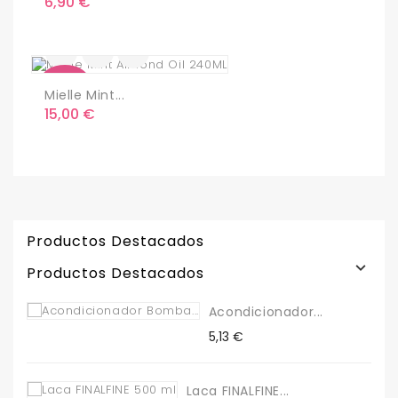
Precio
6,90 €
Nuevo
Mielle Mint...
Precio
15,00 €
Productos Destacados

Productos Destacados
Acondicionador...
Precio
5,13 €
Laca FINALFINE...