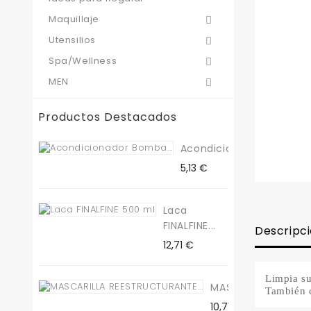
Maquillaje

Utensilios

Spa/Wellness

MEN

Productos Destacados
Acondicionador...
Precio
5,13 €
Laca
FINALFINE...
Descripc
Precio
12,71 €
Limpia su
MASCARILLA...
También c
Precio
10,71 €