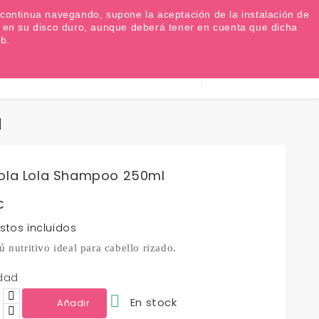
Favoritos (
0
)
Iniciar sesión
EUR €

Si continua navegando, supone la aceptación de la instalación de
as en su disco duro, aunque deberá tener en cuenta que dicha
b.
Información
0
Carrito
932 317 520
l
ola Lola Shampoo 250ml
€
stos incluidos
nutritivo ideal para cabello rizado.
dad

En stock
Añadir