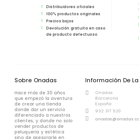
Distribuidores oficiales
100% productos originales
Precios bajos
Devolución gratuita en caso
de producto defectuoso
Sobre Onadas
Información De La
Hace más de 30 años
Onadas

que empezó la aventura
Barcelona
de crear una tienda
España
donde dar un servicio
932 317 520

diferenciado a nuestros

onadas@onadas.c
clientes, y donde no solo
vender productos de
peluqueria y estética
sino de asesorarle en