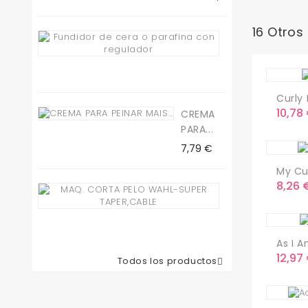
16 Otros
Fundidor
De...
Precio
19,50 €
Curly 
Preci
10,78
CREMA
PARA...
Precio
7,79 €
My Cur
Preci
8,26 
Maq.
Corta
Pelo...
Precio
78,65 €
As I A
Preci
12,97
Todos los productos
