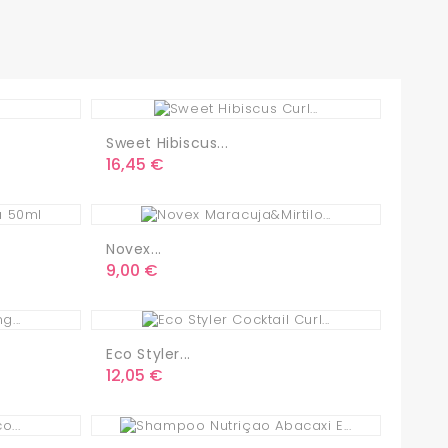
Sweet Hibiscus...
Precio
16,45 €
Novex...
Precio
9,00 €
Eco Styler...
Precio
12,05 €