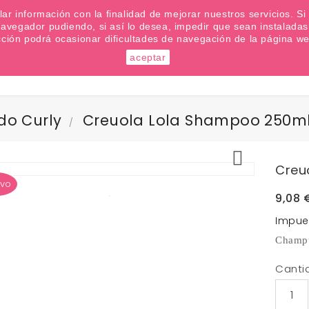
emana? Apúntate a nuestra Newsletter
ilar información con la finalidad de mejorar nuestros servicios. 
u navegador pudiendo, si así lo desea, impedir que sean instalad
cción podrá ocasionar dificultades de navegación de la página we
aceptar
Buscar
do Curly
Creuola Lola Shampoo 250m

Creu
vo
9,08 
Impue
Champú 
Canti