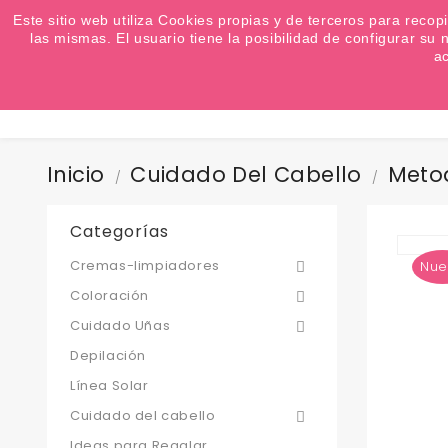
¿Quiere conocer las próximas ofertas del fin de s
Este sitio web utiliza Cookies propias y de terceros para recop
las mismas. El usuario tiene la posibilidad de configurar s
a
Inicio
Cuidado Del Cabello
Meto
Categorías
Cremas-limpiadores
Nue

Coloración

Cuidado Uñas

Depilación
Línea Solar
Cuidado del cabello

Ideas para Regalar