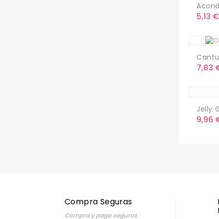
Acondi
Preci
5,13 
Cantu
Preci
7,83 
Jelly G
Preci
9,96 
Compra Seguras
Compra y pago seguros