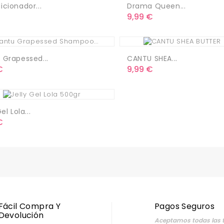
cionador...
Drama Queen...
o
Precio
€
9,99 €
 Grapessed...
CANTU SHEA...
o
Precio
€
9,99 €
el Lola...
o
€
Fácil Compra Y
Pagos Seguros
Devolución
Aceptamos todas las t