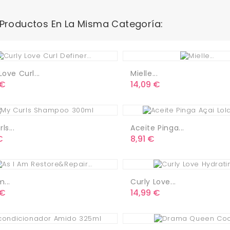
 Productos En La Misma Categoría:
Love Curl...
Mielle...
o
Precio
 €
14,09 €
ls...
Aceite Pinga...
o
Precio
€
8,91 €
m...
Curly Love...
o
Precio
 €
14,99 €