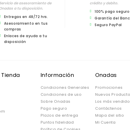
Servicio de asesoramiento de
crédito y debíto.
Onadas a tu disposición.
100% pago seguro
Entregas en 48/72 hrs.
Garantía del Banc
Asesoramiento en tus
Seguro PayPal
compras
Enlaces de ayuda a tu
disposición
 Tienda
Información
Onadas
Condiciones Generales
Promociones
Condiciones de uso
Nuevos Product
Sobre Onadas
Los más vendido
Pago seguro
Contáctenos
om
Plazos de entrega
Mapa del sitio
Puntos fidelidad
Mi Cuenta
Política de Cookies