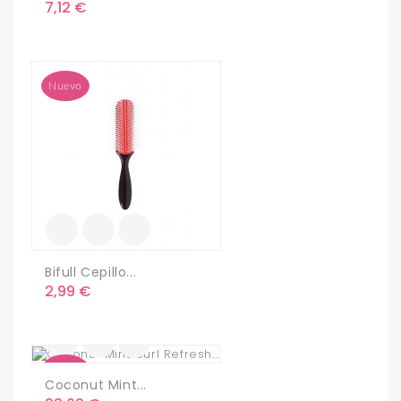
Precio
7,12 €
Nuevo
Bifull Cepillo...
Precio
2,99 €
Nuevo
Coconut Mint...