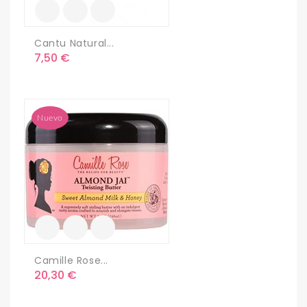
Cantu Natural...
Precio
7,50 €
Nuevo
Camille Rose...
Precio
20,30 €