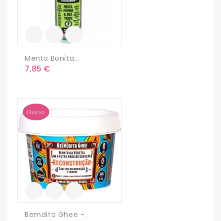
Menta Bonita...
Precio
7,85 €
Nuevo
Bemdita Ghee -...