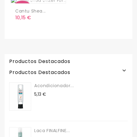
Nuevo
Cantu Shea...
Precio
10,15 €
Productos Destacados

Productos Destacados
Acondicionador...
Precio
5,13 €
Laca FINALFINE...