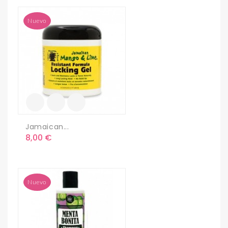
Nuevo
Jamaican...
Precio
8,00 €
Nuevo