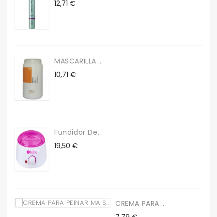
Precio
12,71 €
MASCARILLA...
Precio
10,71 €
Fundidor De...
Precio
19,50 €
CREMA PARA...
Precio
7,79 €