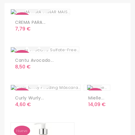
Nuevo
CREMA PARA...
Precio
7,79 €
Nuevo
Cantu Avocado...
Precio
8,50 €
Nuevo
Nuevo
Curly Wurly...
Mielle...
Precio
Precio
4,60 €
14,09 €
Nuevo