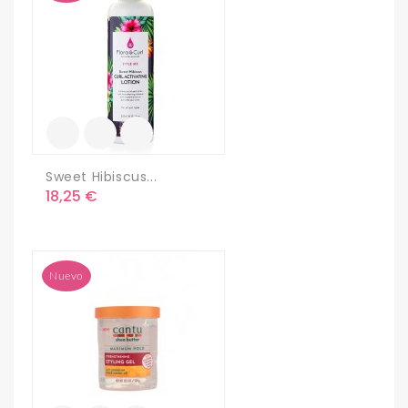
Sweet Hibiscus...
Precio
18,25 €
Nuevo