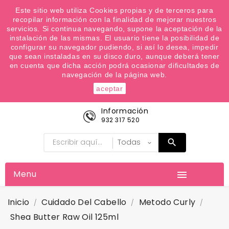
¿Quiere conocer las próximas ofertas del fin de
Este sitio web utiliza Cookies propias y de terceros para
recopilar información con la finalidad de mejorar nuestros
semana? Apúntate a nuestra Newsletter
servicios. Si continua navegando, supone la aceptación de la
Favoritos (
0
)
instalación de las mismas. El usuario tiene la posibilidad de
configurar su navegador pudiendo, si así lo desea, impedir

que sean instaladas en su disco duro, aunque deberá tener
en cuenta que dicha acción podrá ocasionar dificultades de
navegación de la página web.
aceptar
Información
932 317 520
Menu

Inicio
Cuidado Del Cabello
Metodo Curly
Shea Butter Raw Oil 125ml