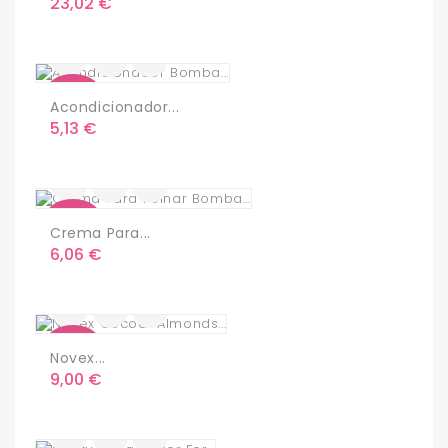
Precio
23,02 €
Nuevo
Acondicionador...
Precio
5,13 €
Nuevo
Crema Para...
Precio
6,06 €
Nuevo
Novex...
Precio
9,00 €