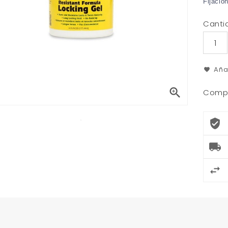
Fijació
Canti
Aña

Compa