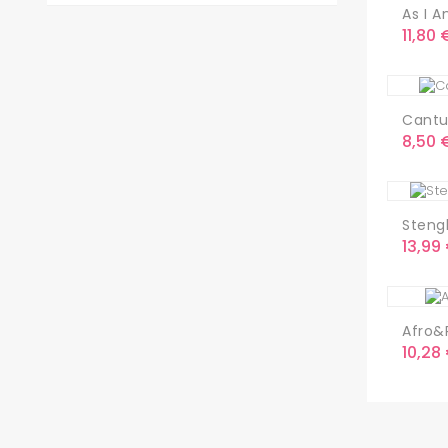
As I A
Preci
11,80 
Cantu
Preci
8,50 
Stengh
Preci
13,99
Afro&R
Preci
10,28