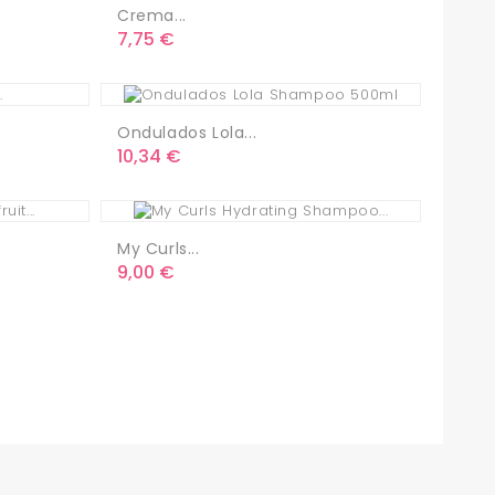
Crema...
Precio
7,75 €
Ondulados Lola...
Precio
10,34 €
My Curls...
Precio
9,00 €