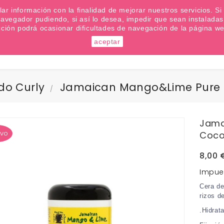
emana? Apúntate a nuestra Newsletter
ilar información con la finalidad de mejorar nuestros servicios. 
u navegador pudiendo, si así lo desea, impedir que sean instalad
cción podrá ocasionar dificultades de navegación de la página we
aceptar
Buscar
do Curly
Jamaican Mango&Lime Pure N
Jama
vo
Coco
8,00 
Impue
Cera de
rizos d
.
Hidrat