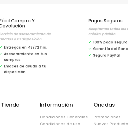
Fácil Compra Y
Pagos Seguros
Devolución
Aceptamos todas las t
Servicio de asesoramiento de
crédito y debíto.
Onadas a tu disposición.
100% pago seguro
Entregas en 48/72 hrs.
Garantía del Banc
Asesoramiento en tus
Seguro PayPal
compras
Enlaces de ayuda a tu
disposición
 Tienda
Información
Onadas
Condiciones Generales
Promociones
Condiciones de uso
Nuevos Product