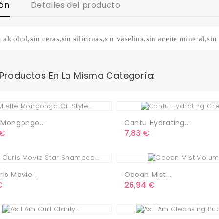
ión
Detalles del producto
 alcohol,sin ceras,sin siliconas,sin vaselina,sin aceite mineral,s
 Productos En La Misma Categoría:
 Mongongo...
Cantu Hydrating...
o
Precio
 €
7,83 €
ls Movie...
Ocean Mist...
o
Precio
€
26,94 €