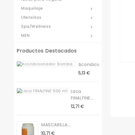
Maquillaje

Utensilios

Spa/Wellness

MEN

Productos Destacados
Acondicionador...
Precio
5,13 €
Laca
FINALFINE...
Precio
12,71 €
MASCARILLA...
Precio
10,71 €