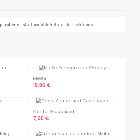
in parabenos,sin formaldehído y sin carbómero.
Mielle...
Precio
16,96 €
Cantu Grapessed...
Precio
7,88 €