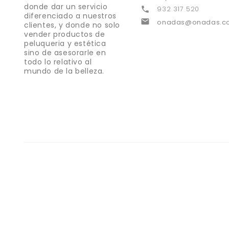
donde dar un servicio
932 317 520

diferenciado a nuestros

onadas@onadas.c
clientes, y donde no solo
vender productos de
peluqueria y estética
sino de asesorarle en
todo lo relativo al
mundo de la belleza.