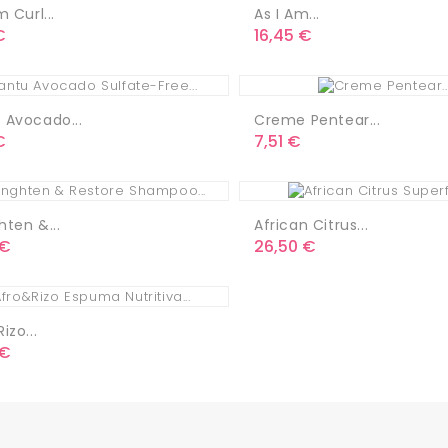
m Curl...
As I Am...
o
Precio
€
16,45 €
 Avocado...
Creme Pentear...
o
Precio
€
7,51 €
ten &...
African Citrus...
o
Precio
 €
26,50 €
izo...
o
 €