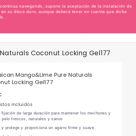
Favoritos (
0
)
Iniciar sesión
EUR €

Si continua navegando, supone la aceptación de la instalación de
as en su disco duro, aunque deberá tener en cuenta que dicha
b.
Información
0
Carrito
932 317 520
aturals Coconut Locking Gel177
ican Mango&Lime Pure Naturals
nut Locking Gel177
€
stos incluidos
 fijación de larga duración para mantener los mechones y
e pelo frescos, naturales y sanos
a y protege y proporciona un agarre firme y suave.