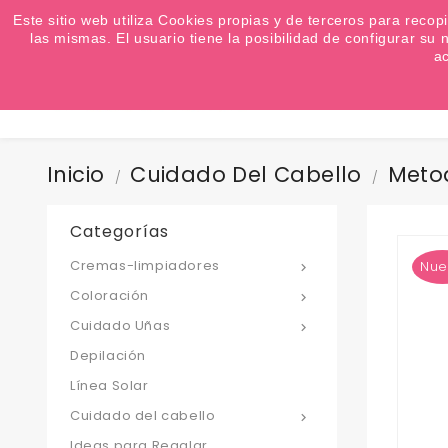
¿Quiere conocer las próximas ofertas del fin de s
Este sitio web utiliza Cookies propias y de terceros para recop
las mismas. El usuario tiene la posibilidad de configurar s
a
Inicio
Cuidado Del Cabello
Meto
Categorías
Cremas-limpiadores
Nue

Coloración

Cuidado Uñas

Depilación
Línea Solar
Cuidado del cabello

Ideas para Regalar