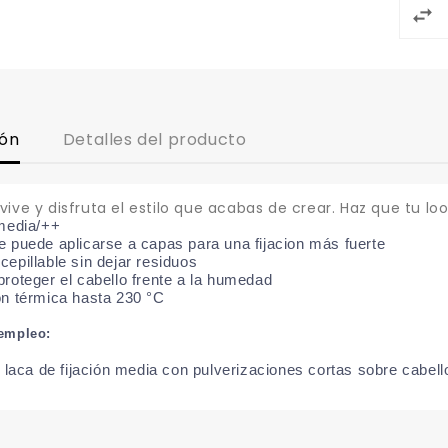
ión
Detalles del producto
vive y disfruta el estilo que acabas de crear. Haz que tu l
 media/++
 puede aplicarse a capas para una fijacion más fuerte
epillable sin dejar residuos
roteger el cabello frente a la humedad
ón térmica hasta 230 °C
empleo:
a laca de fijación media con pulverizaciones cortas sobre cabe