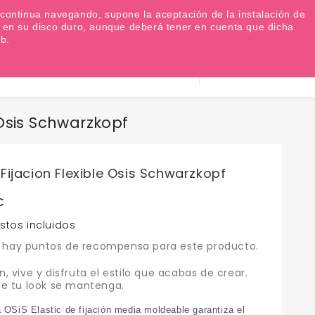
Favoritos (
0
)
Iniciar sesión
EUR €

Si continua navegando, supone la aceptación de la instalación de
as en su disco duro, aunque deberá tener en cuenta que dicha
b.
Información
0
Carrito
932 317 520
 Osis Schwarzkopf
Fijacion Flexible Osis Schwarzkopf
€
stos incluidos
 hay puntos de recompensa para este producto.
, vive y disfruta el estilo que acabas de crear.
e tu look se mantenga.
 OSiS Elastic de fijación media moldeable garantiza el