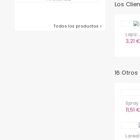
Corta
Los Clie
Pelo...
Precio
78,65 €
Todos los productos

Lapiz..
Preci
3,21 
16 Otros
Spray B
Preci
11,51 
Loreal