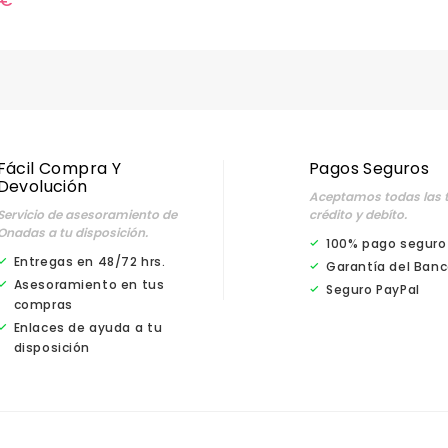
 €
Fácil Compra Y
Pagos Seguros
Devolución
Aceptamos todas las t
Servicio de asesoramiento de
crédito y debíto.
Onadas a tu disposición.
100% pago seguro
Entregas en 48/72 hrs.
Garantía del Banc
Asesoramiento en tus
Seguro PayPal
compras
Enlaces de ayuda a tu
disposición