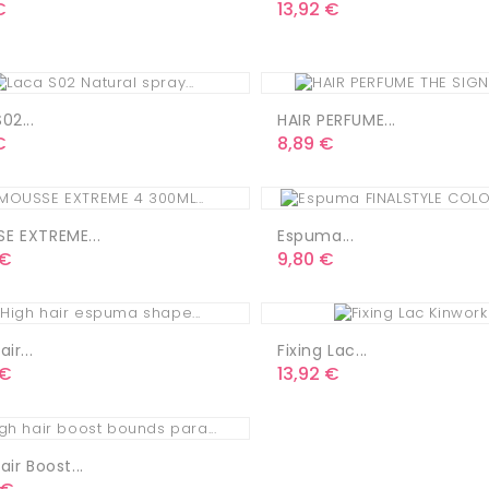
o
Precio
€
13,92 €
02...
HAIR PERFUME...
o
Precio
€
8,89 €
E EXTREME...
Espuma...
o
Precio
 €
9,80 €
ir...
Fixing Lac...
o
Precio
 €
13,92 €
air Boost...
o