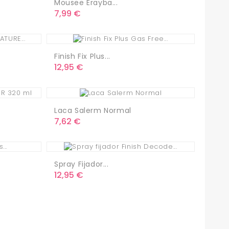
Mousee Erayba...
Precio
7,99 €
Finish Fix Plus...
Precio
12,95 €
Laca Salerm Normal
Precio
7,62 €
Spray Fijador...
Precio
12,95 €