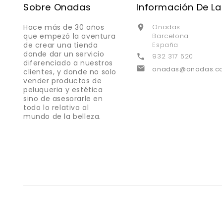
Sobre Onadas
Información De La
Hace más de 30 años
Onadas

que empezó la aventura
Barcelona
de crear una tienda
España
donde dar un servicio
932 317 520

diferenciado a nuestros

onadas@onadas.c
clientes, y donde no solo
vender productos de
peluqueria y estética
sino de asesorarle en
todo lo relativo al
mundo de la belleza.