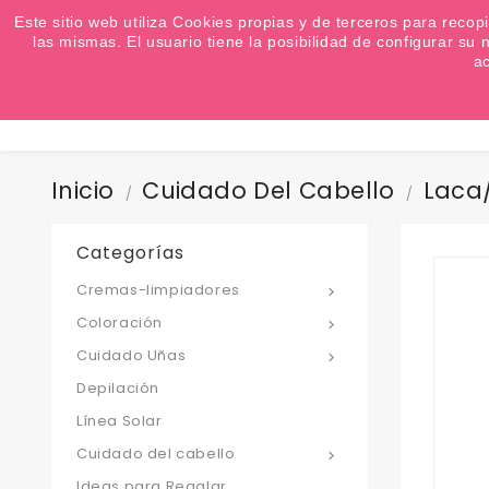
¿Quiere conocer las próximas ofertas del fin de s
Este sitio web utiliza Cookies propias y de terceros para recop
las mismas. El usuario tiene la posibilidad de configurar s
a
Inicio
Cuidado Del Cabello
Laca
Categorías
Cremas-limpiadores

Coloración

Cuidado Uñas

Depilación
Línea Solar
Cuidado del cabello

Ideas para Regalar