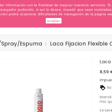
emana? Apúntate a nuestra Newsletter
ilar información con la finalidad de mejorar nuestros servicios. 
u navegador pudiendo, si así lo desea, impedir que sean instalad
cción podrá ocasionar dificultades de navegación de la página we
aceptar
Buscar
/Spray/Espuma
Laca Fijacion Flexible
Laca 
8,59 
Impue
No
Mantén
Haz qu
La Laca