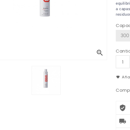
equilib
a capas
residuo
Capa
Canti

Aña
Compa