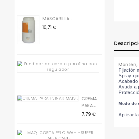
MASCARILLA...
Precio
10,71 €
Descripc
Fundidor
Mantén, 
Fijación
De...
Spray que
Precio
19,50 €
Acabado c
Ayuda a p
Protecci
CREMA
Modo de 
PARA...
Precio
7,79 €
Aplicar l
Maq.