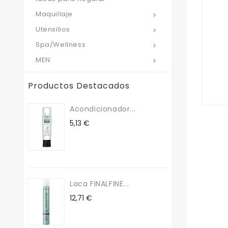
Maquillaje

Utensilios

Spa/Wellness

MEN

Productos Destacados
Acondicionador...
Precio
5,13 €
Laca FINALFINE...
Precio
12,71 €