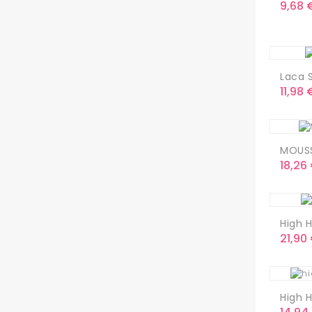
Preci
9,68 
Laca S
Preci
11,98 
MOUSS
Preci
18,26
High Ha
Preci
21,90
High H
Preci