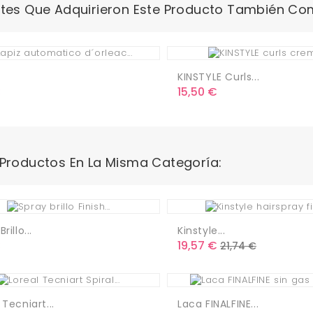
ntes Que Adquirieron Este Producto También Co
.
KINSTYLE Curls...
o
Precio
€
15,50 €
 Productos En La Misma Categoría:
rillo...
Kinstyle...
o
Precio
Precio
€
19,57 €
21,74 €
base
 Tecniart...
Laca FINALFINE...