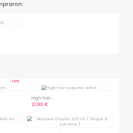
mpraron:
-10%
High Hair...
Precio
21,90 €