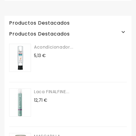
Productos Destacados

Productos Destacados
Acondicionador...
Precio
5,13 €
Laca FINALFINE...
Precio
12,71 €