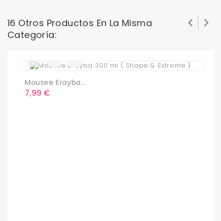


16 Otros Productos En La Misma
Categoría:
Mousee Erayba...
L
Precio
P
7,99 €
9