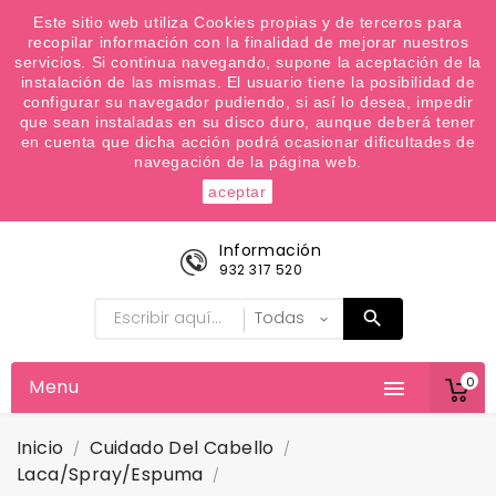
¿Quiere conocer las próximas ofertas del fin de
Este sitio web utiliza Cookies propias y de terceros para
recopilar información con la finalidad de mejorar nuestros
semana? Apúntate a nuestra Newsletter
servicios. Si continua navegando, supone la aceptación de la
Favoritos (
0
)
instalación de las mismas. El usuario tiene la posibilidad de
configurar su navegador pudiendo, si así lo desea, impedir

que sean instaladas en su disco duro, aunque deberá tener
en cuenta que dicha acción podrá ocasionar dificultades de
navegación de la página web.
aceptar
Información
932 317 520
0
Menu

Inicio
Cuidado Del Cabello
Laca/Spray/Espuma