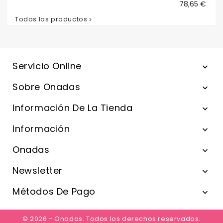
Precio
78,65 €
Todos los productos

Servicio Online

Sobre Onadas

Información De La Tienda

Información

Onadas

Newsletter

Métodos De Pago

© 2026 - Onadas. Todos los derechos reservados.