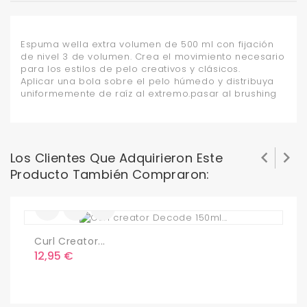
Espuma wella extra volumen de 500 ml con fijación
de nivel 3 de volumen. Crea el movimiento necesario
para los estilos de pelo creativos y clásicos.
Aplicar una bola sobre el pelo húmedo y distribuya
uniformemente de raíz al extremo.pasar al brushing


Los Clientes Que Adquirieron Este
Producto También Compraron:
Curl Creator...
A
Precio
P
12,95 €
1