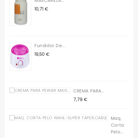
MASCARILLA...
Precio
10,71 €
Fundidor De...
Precio
19,50 €
CREMA PARA...
Precio
7,79 €
Maq.
Corta
Pelo...