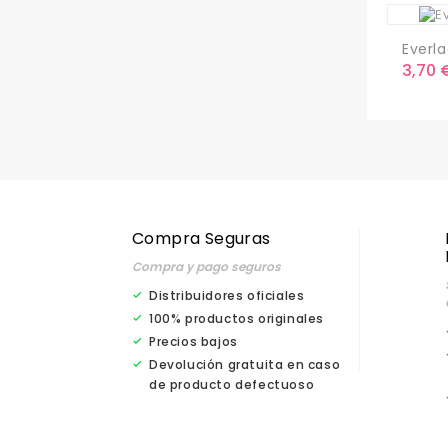
Everlac
Preci
3,70 
Compra Seguras
Compra y pago seguros
Distribuidores oficiales
100% productos originales
Precios bajos
Devolución gratuita en caso
de producto defectuoso