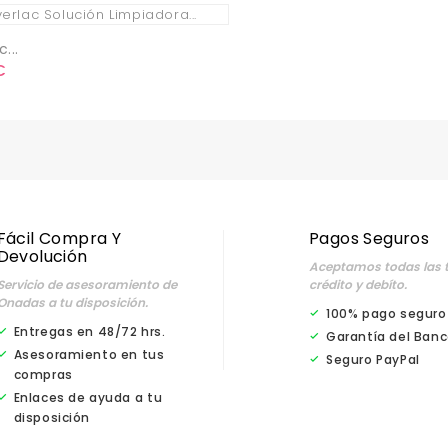
...
o
€
Fácil Compra Y
Pagos Seguros
Devolución
Aceptamos todas las t
Servicio de asesoramiento de
crédito y debíto.
Onadas a tu disposición.
100% pago seguro
Entregas en 48/72 hrs.
Garantía del Banc
Asesoramiento en tus
Seguro PayPal
compras
Enlaces de ayuda a tu
disposición