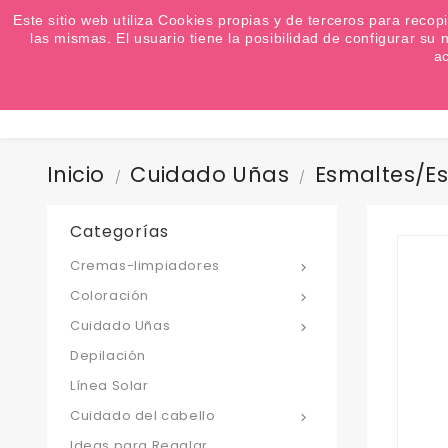
¿Quiere conocer las próximas ofertas del fin de s
Este sitio web utiliza Cookies propias y de terceros para recop
las mismas. El usuario tiene la posibilidad de configurar s
a
Inicio
Cuidado Uñas
Esmaltes/es
Categorías
Cremas-limpiadores

Coloración

Cuidado Uñas

Depilación
Línea Solar
Cuidado del cabello

Ideas para Regalar