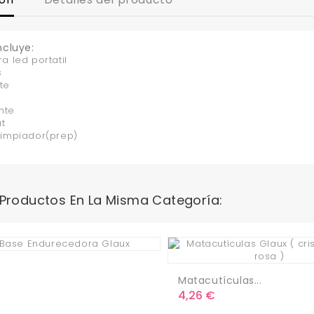
ncluye:
a led portatil
s
te
ante
t
limpiador(prep)
 Productos En La Misma Categoría:
.
Matacutículas...
o
€
Precio
4,26 €