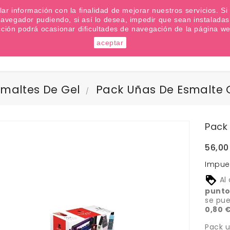
emana? Apúntate a nuestra Newsletter
ilar información con la finalidad de mejorar nuestros servicios. 
u navegador pudiendo, si así lo desea, impedir que sean instalad
cción podrá ocasionar dificultades de navegación de la página we
aceptar
Buscar
maltes De Gel
Pack Uñas De Esmalte 
Pack
56,00
Impue
Al
punto
se pu
0,80 
Pack u