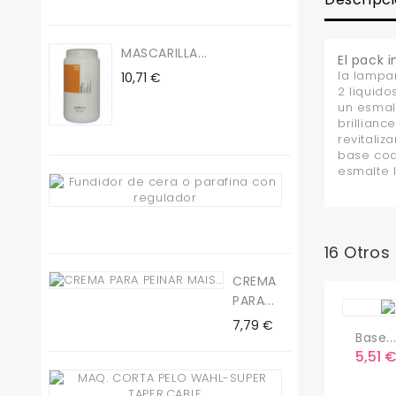
MASCARILLA...
El pack i
la lampar
Precio
10,71 €
2 liquido
un esmal
brilliance
revitaliz
base coa
esmalte 
Fundidor
De...
Precio
19,50 €
16 Otros
CREMA
PARA...
Precio
7,79 €
Base..
Preci
5,51 
Maq.