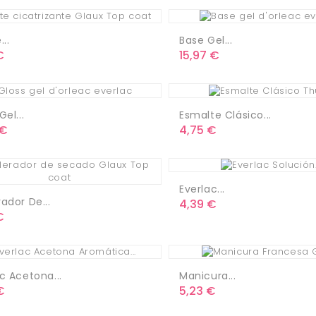
...
Base Gel...
o
Precio
€
15,97 €
Gel...
Esmalte Clásico...
o
Precio
 €
4,75 €
Everlac...
ador De...
Precio
4,39 €
o
€
c Acetona...
Manicura...
o
Precio
€
5,23 €