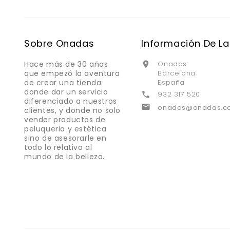
Sobre Onadas
Información De La
Hace más de 30 años
Onadas

que empezó la aventura
Barcelona
de crear una tienda
España
donde dar un servicio
932 317 520

diferenciado a nuestros

onadas@onadas.c
clientes, y donde no solo
vender productos de
peluqueria y estética
sino de asesorarle en
todo lo relativo al
mundo de la belleza.