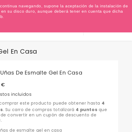
Favoritos (
0
)
Iniciar sesión
EUR €

Si continua navegando, supone la aceptación de la instalación de
as en su disco duro, aunque deberá tener en cuenta que dicha
b.
Información
0
Carrito
932 317 520
Gel En Casa
 Uñas De Esmalte Gel En Casa
 €
stos incluidos
 comprar este producto puede obtener hasta
4
s
. Su carro de compras totalizará
4
puntos
que
ede convertir en un cupón de descuento de
€
.
ñas de esmalte gel en casa