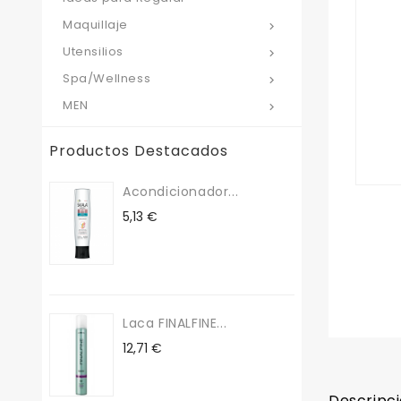
Maquillaje

Utensilios

Spa/Wellness

MEN

Productos Destacados
Acondicionador...
Precio
5,13 €
Laca FINALFINE...
Precio
12,71 €
Descripc