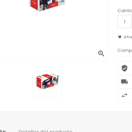
Canti
Aña
Compa

ión
Detalles del producto