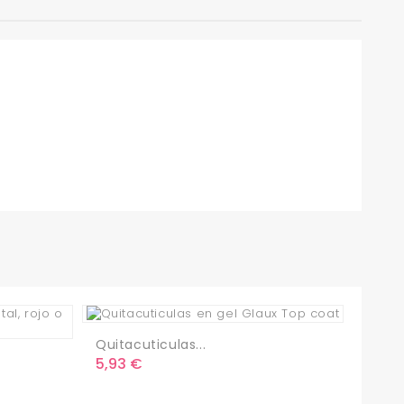
Quitacuticulas...
Precio
5,93 €