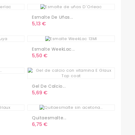
Esmalte De Uñas...
Precio
5,13 €
Esmalte WeekLac...
Precio
5,50 €
Gel De Calcio...
Precio
5,69 €
Quitaesmalte...
Precio
6,75 €