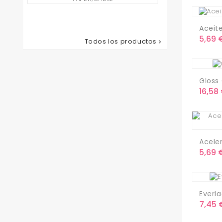
Corta
Pelo...
Precio
78,65 €
Aceite
Preci
5,69 
Todos los productos

Gloss 
Preci
16,58
Aceler
Preci
5,69 
Everla
Preci
7,45 