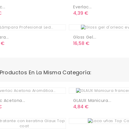
...
Everlac...
o
Precio
€
4,39 €
ra...
Gloss Gel...
o
Precio
 €
16,58 €
 Productos En La Misma Categoría:
c Acetona...
GLAUX Manicura...
o
Precio
€
4,84 €