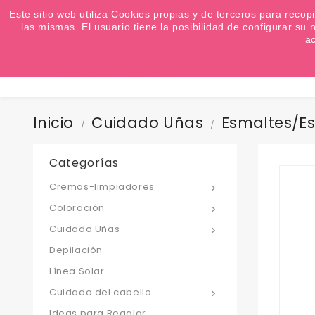
¿Quiere conocer las próximas ofertas del fin de s
Este sitio web utiliza Cookies propias y de terceros para recop
las mismas. El usuario tiene la posibilidad de configurar s
a
Inicio
Cuidado Uñas
Esmaltes/es
Categorías
Cremas-limpiadores

Coloración

Cuidado Uñas

Depilación
Línea Solar
Cuidado del cabello

Ideas para Regalar