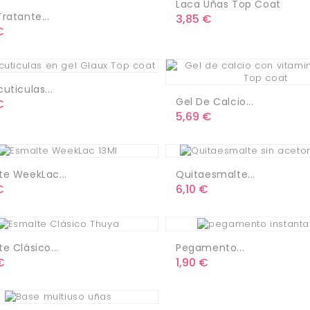
Laca Uñas Top Coat
ratante...
Precio
3,85 €
o
€
uticulas...
Gel De Calcio...
o
€
Precio
5,69 €
te WeekLac...
Quitaesmalte...
o
Precio
€
6,10 €
e Clásico...
Pegamento...
o
Precio
€
1,90 €