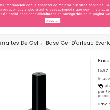
emana? Apúntate a nuestra Newsletter
ilar información con la finalidad de mejorar nuestros servicios. 
u navegador pudiendo, si así lo desea, impedir que sean instalad
cción podrá ocasionar dificultades de navegación de la página we
aceptar
Buscar
maltes De Gel
Base Gel D'orleac Everl
Base 
15,97
Impue
Al
punt
puede
Base g