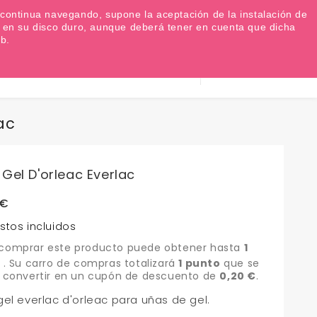
Favoritos (
0
)
Iniciar sesión
EUR €

Si continua navegando, supone la aceptación de la instalación de
as en su disco duro, aunque deberá tener en cuenta que dicha
b.
Información
0
Carrito
932 317 520
ac
Gel D'orleac Everlac
 €
stos incluidos
 comprar este producto puede obtener hasta
1
o
. Su carro de compras totalizará
1
punto
que se
 convertir en un cupón de descuento de
0,20 €
.
el everlac d'orleac para uñas de gel.