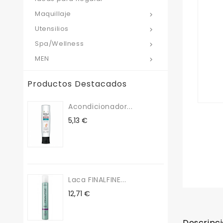
Maquillaje

Utensilios

Spa/Wellness

MEN

Productos Destacados
Acondicionador...
Precio
5,13 €
Laca FINALFINE...
Precio
12,71 €
Descripc