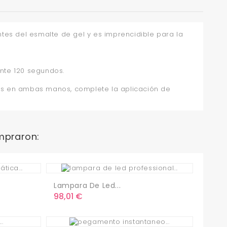
ntes del esmalte de gel y es imprencidible para la
nte 120 segundos.
os en ambas manos, complete la aplicación de
mpraron:
Lampara De Led...
Precio
98,01 €