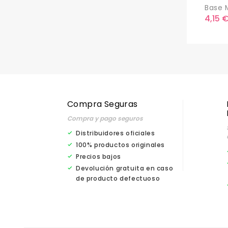
Base M
Preci
4,15 
Compra Seguras
Compra y pago seguros
Distribuidores oficiales
100% productos originales
Precios bajos
Devolución gratuita en caso
de producto defectuoso