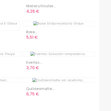
Matacutículas...
Precio
4,26 €
Base...
Precio
5,51 €
Everlac...
Precio
3,70 €
Quitaesmalte...
Precio
6,75 €