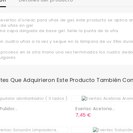
 everlac d'orleac para uñas de gel, este producto se aplica a
 de uñas en gel.
una capa delgada de base gel. Selle la punta de la uña.
en cuatro uñas a la vez y seque en la lámpara de uv 36w dura
l proceso en la otra mano una vez terminados los cuatro ded
ulgares
ntes Que Adquirieron Este Producto También Co
ulidor...
Everlac Acetona...
o
Precio
7,45 €