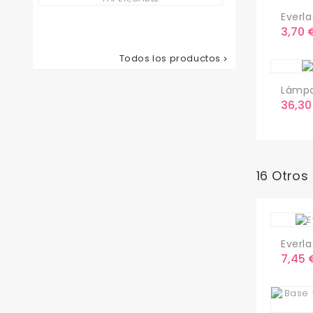
Corta
Everlac
Pelo...
Preci
3,70 
Precio
78,65 €
Todos los productos

Lámpa
Preci
36,30
16 Otros
Everla
Preci
7,45 