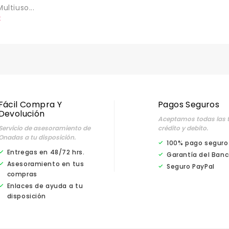
ultiuso...
o
€
Fácil Compra Y
Pagos Seguros
Devolución
Aceptamos todas las t
Servicio de asesoramiento de
crédito y debíto.
Onadas a tu disposición.
100% pago seguro
Entregas en 48/72 hrs.
Garantía del Banc
Asesoramiento en tus
Seguro PayPal
compras
Enlaces de ayuda a tu
disposición