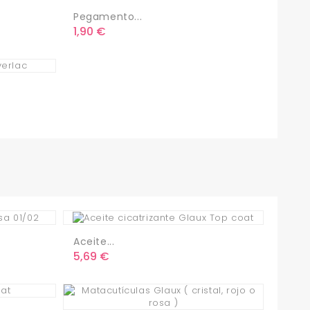
Pegamento...
Precio
1,90 €
Aceite...
Precio
5,69 €