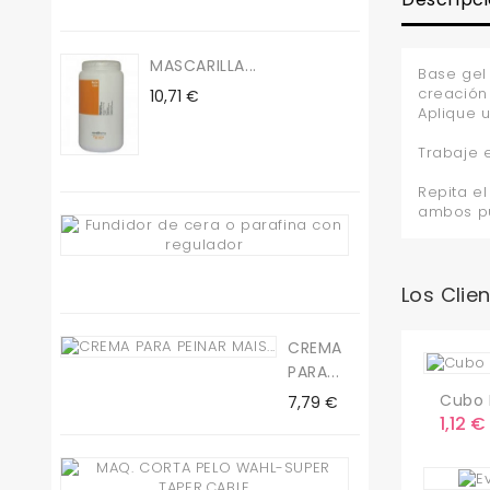
MASCARILLA...
Base gel
creación
Precio
10,71 €
Aplique 
Trabaje 
Repita e
ambos p
Fundidor
De...
Precio
19,50 €
Los Clie
CREMA
PARA...
Cubo P
Precio
7,79 €
Preci
1,12 €
Maq.