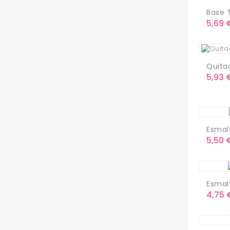
Base T
Preci
5,69 
Quitac
Preci
5,93 
Esmal
Preci
5,50 
Esmalt
Preci
4,75 