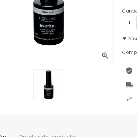
Canti
Aña
Compa

ión
Detalles del producto