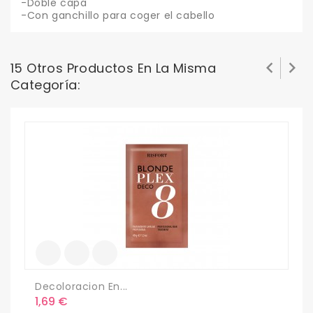
-Doble capa
-Con ganchillo para coger el cabello


15 Otros Productos En La Misma
Categoría:
P
P
3
Decoloracion En...
Precio
1,69 €