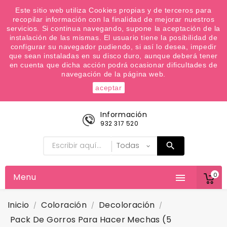
¿Quiere conocer las próximas ofertas del fin de
Este sitio web utiliza Cookies propias y de terceros para
recopilar información con la finalidad de mejorar nuestros
semana? Apúntate a nuestra Newsletter
servicios. Si continua navegando, supone la aceptación de la
Favoritos (
0
)
instalación de las mismas. El usuario tiene la posibilidad de
configurar su navegador pudiendo, si así lo desea, impedir

que sean instaladas en su disco duro, aunque deberá tener
en cuenta que dicha acción podrá ocasionar dificultades de
navegación de la página web.
aceptar
Información
932 317 520
0
Menu

Inicio
Coloración
Decoloración
Pack De Gorros Para Hacer Mechas (5