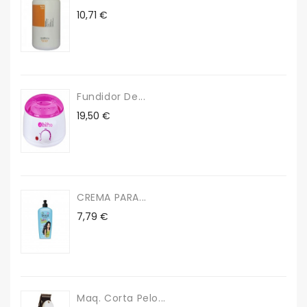
Precio
10,71 €
Fundidor De...
Precio
19,50 €
CREMA PARA...
Precio
7,79 €
Maq. Corta Pelo...