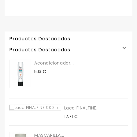
Productos Destacados

Productos Destacados
Acondicionador...
Precio
5,13 €
Laca FINALFINE...
Precio
12,71 €
MASCARILLA...