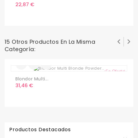
Precio
P
22,87 €
2


15 Otros Productos En La Misma
Categoría:
¡En Oferta!
Blondor Multi...
P
Precio
P
31,46 €
2
Productos Destacados