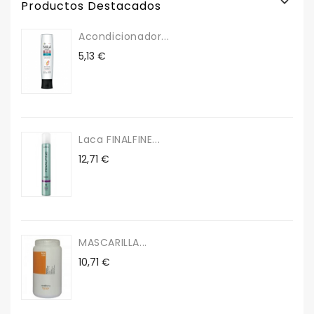

Productos Destacados
Acondicionador...
Precio
5,13 €
Laca FINALFINE...
Precio
12,71 €
MASCARILLA...
Precio
10,71 €