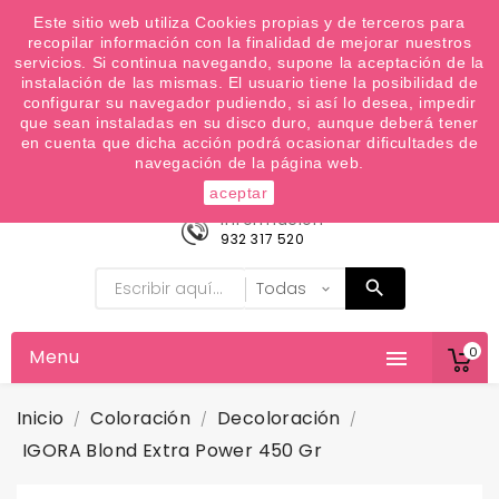
¿Quiere conocer las próximas ofertas del fin de
Este sitio web utiliza Cookies propias y de terceros para
recopilar información con la finalidad de mejorar nuestros
semana? Apúntate a nuestra Newsletter
servicios. Si continua navegando, supone la aceptación de la
Favoritos (
0
)
instalación de las mismas. El usuario tiene la posibilidad de
configurar su navegador pudiendo, si así lo desea, impedir

que sean instaladas en su disco duro, aunque deberá tener
en cuenta que dicha acción podrá ocasionar dificultades de
navegación de la página web.
aceptar
Información
932 317 520
0
Menu

Inicio
Coloración
Decoloración
IGORA Blond Extra Power 450 Gr