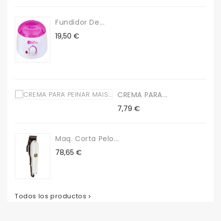
Fundidor De...
Precio
19,50 €
CREMA PARA...
Precio
7,79 €
Maq. Corta Pelo...
Precio
78,65 €
Todos los productos
