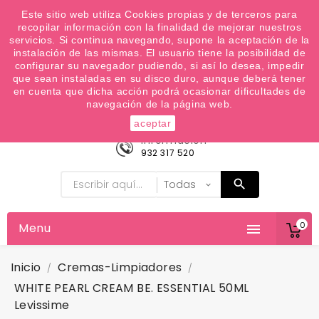
¿Quiere conocer las próximas ofertas del fin de
Este sitio web utiliza Cookies propias y de terceros para
recopilar información con la finalidad de mejorar nuestros
semana? Apúntate a nuestra Newsletter
servicios. Si continua navegando, supone la aceptación de la
Favoritos (
0
)
instalación de las mismas. El usuario tiene la posibilidad de
configurar su navegador pudiendo, si así lo desea, impedir

que sean instaladas en su disco duro, aunque deberá tener
en cuenta que dicha acción podrá ocasionar dificultades de
navegación de la página web.
aceptar
Información
932 317 520
0
Menu

Inicio
Cremas-Limpiadores
WHITE PEARL CREAM BE. ESSENTIAL 50ML
Levissime