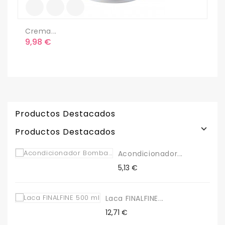
Crema...
C
Precio
P
9,98 €
1
Productos Destacados

Productos Destacados
Acondicionador...
Precio
5,13 €
Laca FINALFINE...
Precio
12,71 €