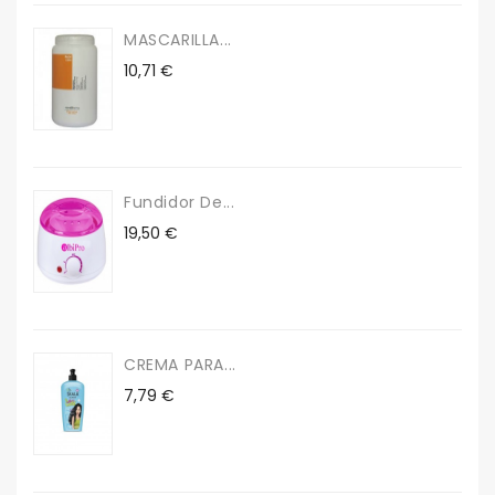
MASCARILLA...
Precio
10,71 €
Fundidor De...
Precio
19,50 €
CREMA PARA...
Precio
7,79 €