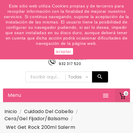
¿Quiere conocer las próximas ofertas del fin de
Este sitio web utiliza Cookies propias y de terceros para
recopilar información con la finalidad de mejorar nuestros
semana? Apúntate a nuestra Newsletter
servicios. Si continua navegando, supone la aceptación de la
Favoritos (
0
)
instalación de las mismas. El usuario tiene la posibilidad de
configurar su navegador pudiendo, si así lo desea, impedir

que sean instaladas en su disco duro, aunque deberá tener
en cuenta que dicha acción podrá ocasionar dificultades de
navegación de la página web.
aceptar
Información
932 317 520
0
Menu

Inicio
Cuidado Del Cabello
Cera/Gel Fijador/balsamo
Wet Get Rock 200ml Salerm