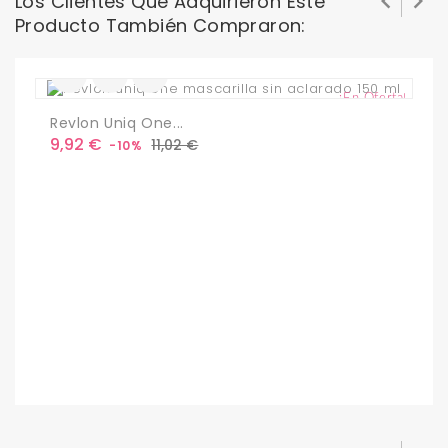


Los Clientes Que Adquirieron Este
Producto También Compraron:
¡En Oferta!
Revlon Uniq One...
Precio
Precio
9,92 €
11,02 €
-10%
base
R
P
2