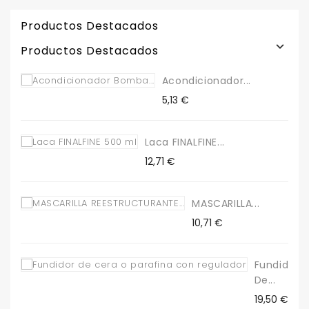
Productos Destacados

Productos Destacados
Acondicionador...
Precio
5,13 €
Laca FINALFINE...
Precio
12,71 €
MASCARILLA...
Precio
10,71 €
Fundidor
De...
Precio
19,50 €