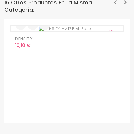


16 Otros Productos En La Misma
Categoría:
¡En Oferta!
DENSITY...
Precio
10,10 €
S
P
1