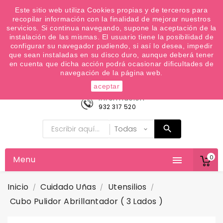
¿Quiere conocer las próximas ofertas del fin de
Este sitio web utiliza Cookies propias y de terceros para
recopilar información con la finalidad de mejorar nuestros
semana? Apúntate a nuestra Newsletter
servicios. Si continua navegando, supone la aceptación de la
Favoritos (
0
)
instalación de las mismas. El usuario tiene la posibilidad de
configurar su navegador pudiendo, si así lo desea, impedir

que sean instaladas en su disco duro, aunque deberá tener
en cuenta que dicha acción podrá ocasionar dificultades de
navegación de la página web.
aceptar
Información
932 317 520
0
Menu

Inicio
Cuidado Uñas
Utensilios
Cubo Pulidor Abrillantador ( 3 Lados )