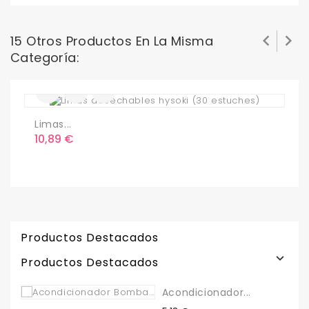


15 Otros Productos En La Misma
Categoría:
Limas...
L
Precio
P
10,89 €
3
Productos Destacados

Productos Destacados
Acondicionador...