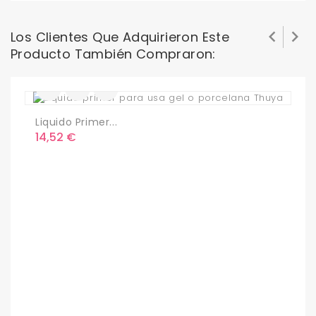


Los Clientes Que Adquirieron Este
Producto También Compraron:
Liquido Primer...
C
Precio
14,52 €
P
4