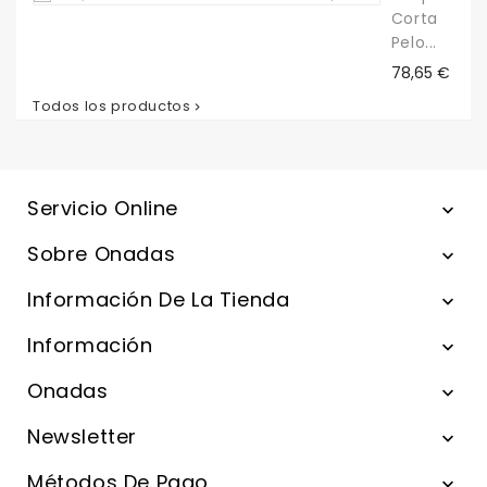
Corta
Pelo...
Precio
78,65 €
Todos los productos

Servicio Online

Sobre Onadas

Información De La Tienda

Información

Onadas

Newsletter

Métodos De Pago
