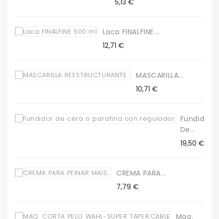
Precio
5,13 €
Laca FINALFINE...
Precio
12,71 €
MASCARILLA...
Precio
10,71 €
Fundidor
De...
Precio
19,50 €
CREMA PARA...
Precio
7,79 €
Maq.