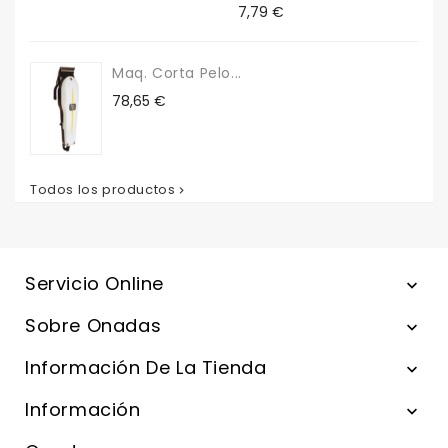
Precio
7,79 €
Maq. Corta Pelo...
Precio
78,65 €
Todos los productos

Servicio Online

Sobre Onadas

Información De La Tienda

Información
