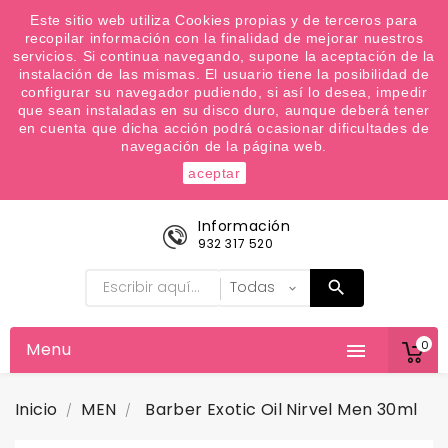
¿Quiere conocer las próximas ofertas del fin de
Este sitio web utiliza Cookies propias y de terceros para
recopilar información con la finalidad de mejorar nuestros
semana? Apúntate a nuestra Newsletter
servicios. Si continua navegando, supone la aceptación de la
Favoritos (
0
)
instalación de las mismas. El usuario tiene la posibilidad de
configurar su navegador pudiendo, si así lo desea, impedir

que sean instaladas en su disco duro, aunque deberá tener
en cuenta que dicha acción podrá ocasionar dificultades de
navegación de la página web.
aceptar
Información
932 317 520
0
Menu

Inicio
MEN
Barber Exotic Oil Nirvel Men 30ml