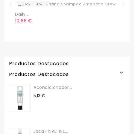
Daily...
S
Precio
P
10,88 €
1
Productos Destacados

Productos Destacados
Acondicionador...
Precio
5,13 €
Laca FINALFINE...