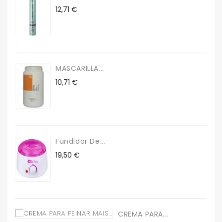
Precio
12,71 €
MASCARILLA...
Precio
10,71 €
Fundidor De...
Precio
19,50 €
CREMA PARA...