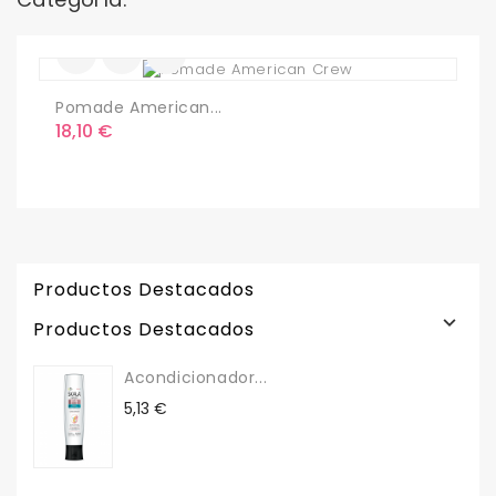
Pomade American...
A
Precio
P
18,10 €
1
Productos Destacados

Productos Destacados
Acondicionador...
Precio
5,13 €