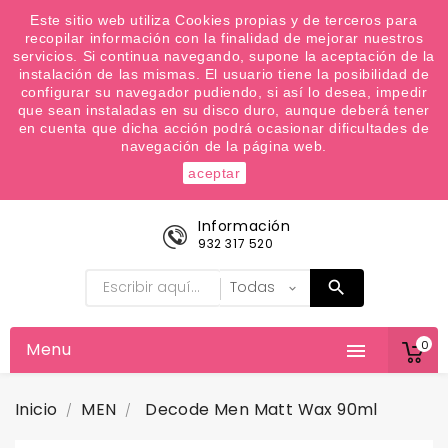
¿Quiere conocer las próximas ofertas del fin de
Este sitio web utiliza Cookies propias y de terceros para
recopilar información con la finalidad de mejorar nuestros
semana? Apúntate a nuestra Newsletter
servicios. Si continua navegando, supone la aceptación de la
Favoritos (
0
)
instalación de las mismas. El usuario tiene la posibilidad de
configurar su navegador pudiendo, si así lo desea, impedir

que sean instaladas en su disco duro, aunque deberá tener
en cuenta que dicha acción podrá ocasionar dificultades de
navegación de la página web.
aceptar
Información
932 317 520
0
Menu

Inicio
MEN
Decode Men Matt Wax 90ml