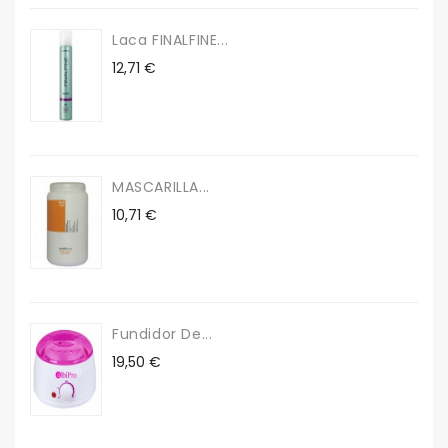
Laca FINALFINE...
Precio
12,71 €
MASCARILLA...
Precio
10,71 €
Fundidor De...
Precio
19,50 €