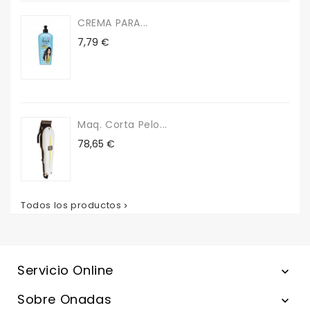
CREMA PARA...
Precio
7,79 €
Maq. Corta Pelo...
Precio
78,65 €
Todos los productos

Servicio Online

Sobre Onadas
