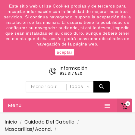
¿Quiere conocer las próximas ofertas del fin de
Este sitio web utiliza Cookies propias y de terceros para
recopilar información con la finalidad de mejorar nuestros
semana? Apúntate a nuestra Newsletter
servicios. Si continua navegando, supone la aceptación de la
Favoritos (
0
)
instalación de las mismas. El usuario tiene la posibilidad de
configurar su navegador pudiendo, si así lo desea, impedir

que sean instaladas en su disco duro, aunque deberá tener
en cuenta que dicha acción podrá ocasionar dificultades de
navegación de la página web.
aceptar
Información
932 317 520
0
Menu

Inicio
Cuidado Del Cabello
Mascarillas/Acond.