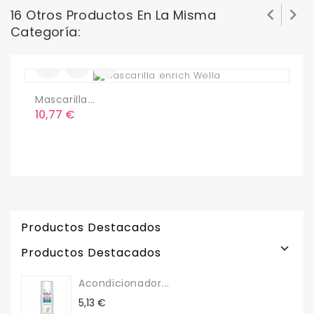


16 Otros Productos En La Misma
Categoría:
Mascarilla...
C
Precio
P
10,77 €
1
Productos Destacados

Productos Destacados
Acondicionador...
Precio
5,13 €