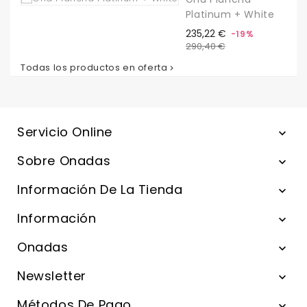
Platinum + White
Precio
Precio
235,22 €
-19%
base
290,40 €
Todas los productos en oferta

Servicio Online

Sobre Onadas

Información De La Tienda

Información

Onadas

Newsletter

Métodos De Pago
