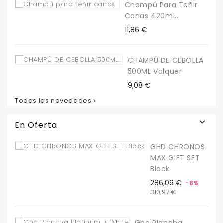
Champú Para Teñir
Canas 420ml...
Precio
11,86 €
CHAMPÚ DE CEBOLLA
500ML Valquer
Precio
9,08 €
Todas las novedades


En Oferta
GHD CHRONOS
MAX GIFT SET
Black
Precio
Precio
286,09 €
-8%
base
310,97 €
Ghd Plancha