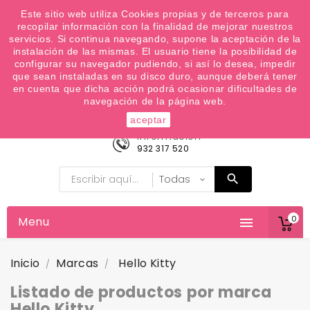
¿Quiere conocer las próximas ofertas del fin de
Este sitio web utiliza Cookies propias y de terceros para
recopilar información con la finalidad de mejorar nuestros
semana? Apúntate a nuestra Newsletter
servicios. Si continua navegando, supone la aceptación de la
Favoritos (
0
)
instalación de las mismas. El usuario tiene la posibilidad de
configurar su navegador pudiendo, si así lo desea, impedir

que sean instaladas en su disco duro, aunque deberá tener
en cuenta que dicha acción podrá ocasionar dificultades de
navegación de la página web.
aceptar
Información
932 317 520
0
Menu

Inicio
Marcas
Hello Kitty
Listado de productos por marca
Hello Kitty