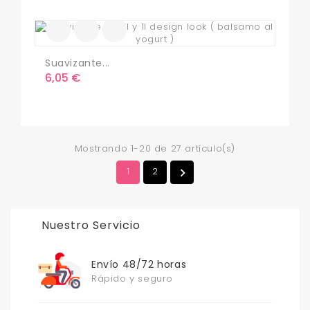
Suavizante...
Precio
6,05 €
Mostrando 1-20 de 27 artículo(s)
1
2

Nuestro Servicio
Envío 48/72 horas
Rápido y seguro