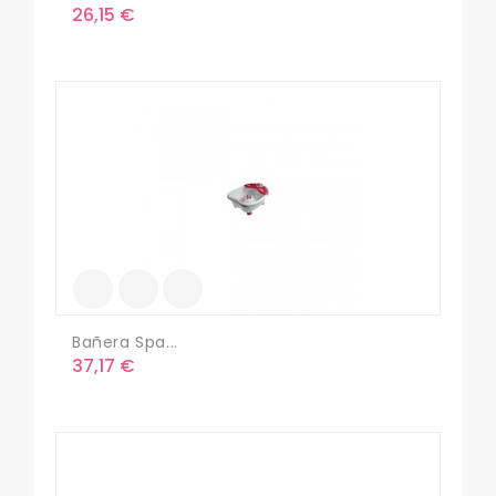
Precio
26,15 €
Bañera Spa...
Precio
37,17 €