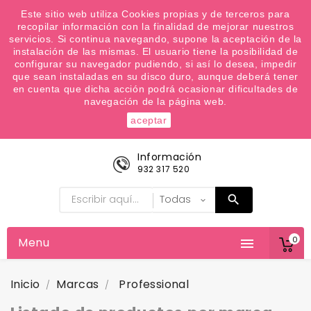
¿Quiere conocer las próximas ofertas del fin de
Este sitio web utiliza Cookies propias y de terceros para
recopilar información con la finalidad de mejorar nuestros
semana? Apúntate a nuestra Newsletter
servicios. Si continua navegando, supone la aceptación de la
Favoritos (
0
)
instalación de las mismas. El usuario tiene la posibilidad de
configurar su navegador pudiendo, si así lo desea, impedir

que sean instaladas en su disco duro, aunque deberá tener
en cuenta que dicha acción podrá ocasionar dificultades de
navegación de la página web.
aceptar
Información
932 317 520
0
Menu

Inicio
Marcas
Professional