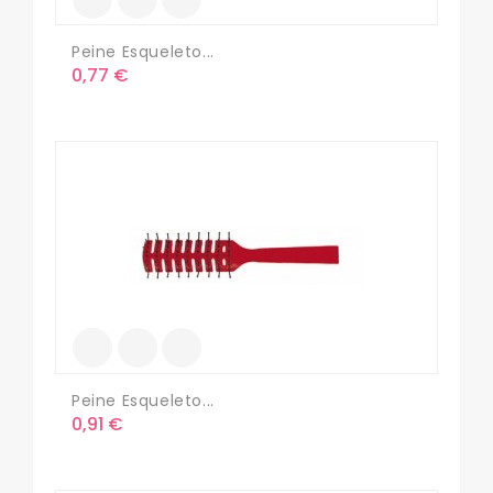
Peine Esqueleto...
Precio
0,77 €
Peine Esqueleto...
Precio
0,91 €