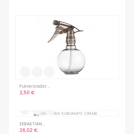
Pulverizador...
Precio
2,50 €
SEBASTIAN...
Precio
26,02 €