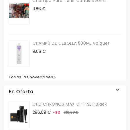
Champú Para Teñir Canas 420ml...
Precio
11,86 €
CHAMPÚ DE CEBOLLA 500ML Valquer
Precio
9,08 €
Todas las novedades


En Oferta
GHD CHRONOS MAX GIFT SET Black
Precio
Precio
286,09 €
310,97 €
-8%
base