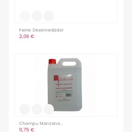
Peine Desenredador
Precio
2,06 €
Champu Manzana...
Precio
11,75 €