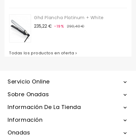
Ghd Plancha Platinum + White
Precio
Precio
235,22 €
290,40 €
-19%
base
Todas los productos en oferta

Servicio Online

Sobre Onadas

Información De La Tienda

Información

Onadas
