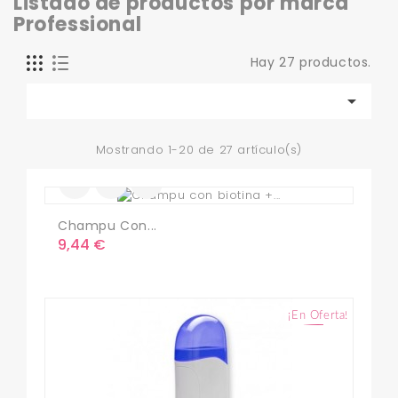
Listado de productos por marca
Professional
Hay 27 productos.

Mostrando 1-20 de 27 artículo(s)
Champu Con...
Precio
9,44 €
¡En Oferta!