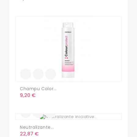
Champu Color...
Precio
9,20 €
Neutralizante...
Precio
22,87 €