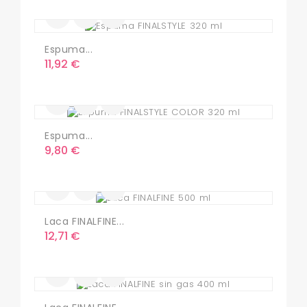
Espuma...
Precio
11,92 €
Espuma...
Precio
9,80 €
Laca FINALFINE...
Precio
12,71 €