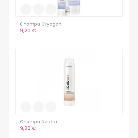
Champu Cryogen...
Precio
9,20 €
Champu Neutro...
Precio
9,20 €