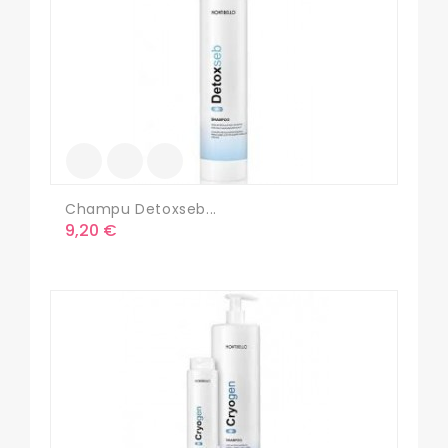
Champu Detoxseb...
Precio
9,20 €