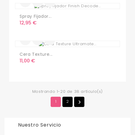
Spray Fijador...
Precio
12,95 €
Cera Texture...
Precio
11,00 €
Mostrando 1-20 de 38 artículo(s)
1
2

Nuestro Servicio