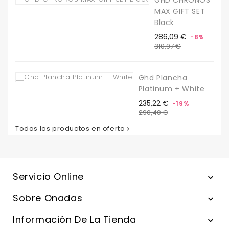
MAX GIFT SET
Black
Precio
Precio
286,09 €
-8%
base
310,97 €
Ghd Plancha
Platinum + White
Precio
Precio
235,22 €
-19%
base
290,40 €
Todas los productos en oferta

Servicio Online

Sobre Onadas

Información De La Tienda
