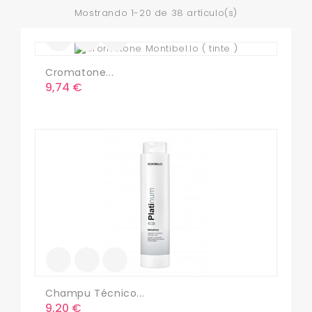
Mostrando 1-20 de 38 artículo(s)
Cromatone...
Precio
9,74 €
Champu Técnico...
Precio
9,20 €