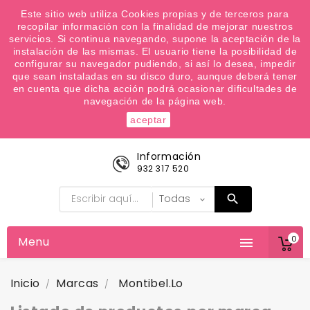
¿Quiere conocer las próximas ofertas del fin de
Este sitio web utiliza Cookies propias y de terceros para
recopilar información con la finalidad de mejorar nuestros
semana? Apúntate a nuestra Newsletter
servicios. Si continua navegando, supone la aceptación de la
Favoritos (
0
)
instalación de las mismas. El usuario tiene la posibilidad de
configurar su navegador pudiendo, si así lo desea, impedir

que sean instaladas en su disco duro, aunque deberá tener
en cuenta que dicha acción podrá ocasionar dificultades de
navegación de la página web.
aceptar
Información
932 317 520
0
Menu

Inicio
Marcas
Montibel.lo