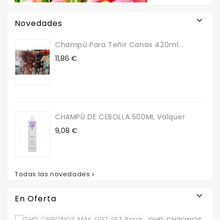

Novedades
Champú Para Teñir Canas 420ml...
Precio
11,86 €
CHAMPÚ DE CEBOLLA 500ML Valquer
Precio
9,08 €
Todas las novedades


En Oferta
GHD CHRONOS