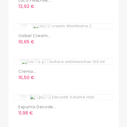
Laca FINALFINE...
Precio
13,92 €
Oxibel Cream...
Precio
10,65 €
Crema...
Precio
10,50 €
Espuma Decode...
Precio
11,98 €