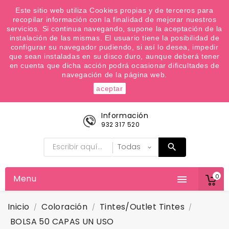
¿Quiere conocer las próximas ofertas del fin de
Este sitio web utiliza Cookies propias y de terceros para
recopilar información con la finalidad de mejorar nuestros
semana? Apúntate a nuestra Newsletter
servicios. Si continua navegando, supone la aceptación de la
Favoritos (
0
)
instalación de las mismas. El usuario tiene la posibilidad de
configurar su navegador pudiendo, si así lo desea, impedir

que sean instaladas en su disco duro, aunque deberá tener
en cuenta que dicha acción podrá ocasionar dificultades de
navegación de la página web.
aceptar
Información
932 317 520
0
Menu

Inicio
Coloración
Tintes/outlet Tintes
BOLSA 50 CAPAS UN USO