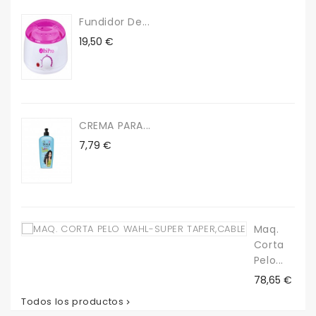
Fundidor De...
Precio
19,50 €
CREMA PARA...
Precio
7,79 €
Maq.
Corta
Pelo...
Precio
78,65 €
Todos los productos
