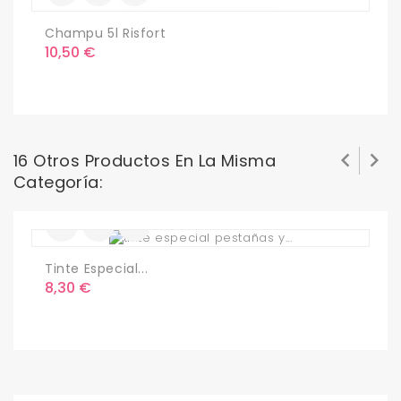
Champu 5l Risfort
Precio
10,50 €


16 Otros Productos En La Misma
Categoría:
Tinte Especial...
T
Precio
P
8,30 €
3