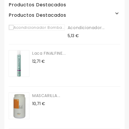
Productos Destacados

Productos Destacados
Acondicionador...
Precio
5,13 €
Laca FINALFINE...
Precio
12,71 €
MASCARILLA...
Precio
10,71 €