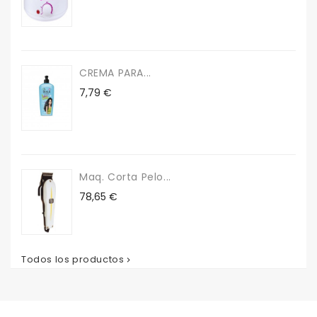
CREMA PARA...
Precio
7,79 €
Maq. Corta Pelo...
Precio
78,65 €
Todos los productos
