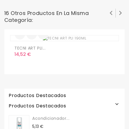


16 Otros Productos En La Misma
Categoría:
TECNI ART PLI...
A
Precio
P
14,52 €
2
Productos Destacados

Productos Destacados
Acondicionador...
Precio
5,13 €