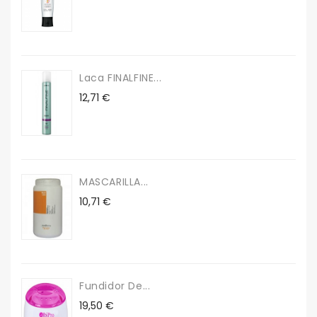
Laca FINALFINE...
Precio
12,71 €
MASCARILLA...
Precio
10,71 €
Fundidor De...
Precio
19,50 €