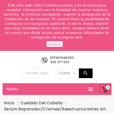
¿Quiere conocer las próximas ofertas del fin de
Este sitio web utiliza Cookies propias y de terceros para
recopilar información con la finalidad de mejorar nuestros
semana? Apúntate a nuestra Newsletter
servicios. Si continua navegando, supone la aceptación de la
Favoritos (
0
)
instalación de las mismas. El usuario tiene la posibilidad de
configurar su navegador pudiendo, si así lo desea, impedir

que sean instaladas en su disco duro, aunque deberá tener
en cuenta que dicha acción podrá ocasionar dificultades de
navegación de la página web.
aceptar
Información
932 317 520
0
Menu

Inicio
Cuidado Del Cabello
Serúm Reparador/cremas/reestructurantes Sin