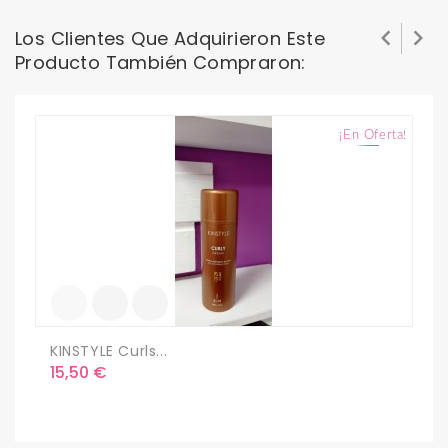


Los Clientes Que Adquirieron Este
Producto También Compraron:
¡En Oferta!
L
P
7
KINSTYLE Curls...
Precio
15,50 €