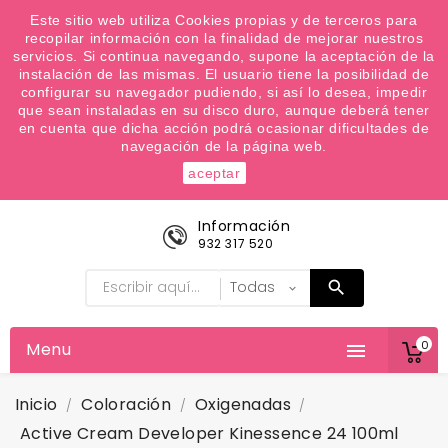
¿Quiere conocer las próximas ofertas del fin de
Este sitio web utiliza Cookies propias y de terceros para
recopilar información con la finalidad de mejorar nuestros
semana? Apúntate a nuestra Newsletter
servicios. Si continua navegando, supone la aceptación de la
Favoritos (
0
)
instalación de las mismas. El usuario tiene la posibilidad de
configurar su navegador pudiendo, si así lo desea, impedir

que sean instaladas en su disco duro, aunque deberá tener
en cuenta que dicha acción podrá ocasionar dificultades de
navegación de la página web.
aceptar
Información
932 317 520
0
Menu

Inicio
Coloración
Oxigenadas
Active Cream Developer Kinessence 24 100ml