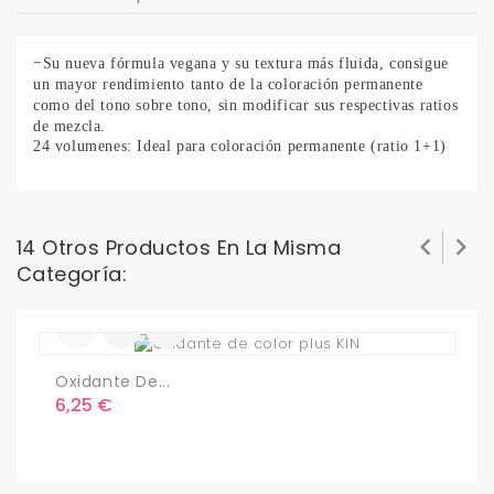
-
Su nueva fórmula vegana y su textura más fluida, consigue
un mayor rendimiento tanto de la coloración permanente
como del tono sobre tono, sin modificar sus respectivas ratios
de mezcla.
24 volumenes: Ideal para coloración permanente (ratio 1+1)


14 Otros Productos En La Misma
Categoría:
Oxidante De...
O
Precio
P
6,25 €
0