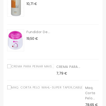
Precio
10,71 €
Fundidor De...
Precio
19,50 €
CREMA PARA...
Precio
7,79 €
Maq.
Corta
Pelo...
Precio
78,65 €