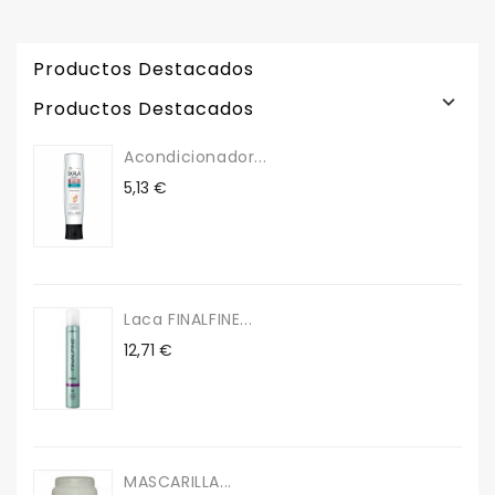
Productos Destacados

Productos Destacados
Acondicionador...
Precio
5,13 €
Laca FINALFINE...
Precio
12,71 €
MASCARILLA...