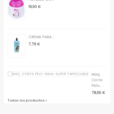
Precio
19,50 €
CREMA PARA...
Precio
7,79 €
Maq.
Corta
Pelo...
Precio
78,65 €
Todos los productos
