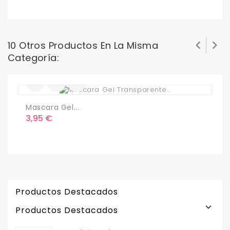


10 Otros Productos En La Misma
Categoría:
Mascara Gel...
M
Precio
P
3,95 €
5
Productos Destacados

Productos Destacados