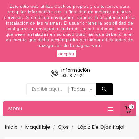
¿Quiere conocer las próximas ofertas del fin de
Este sitio web utiliza Cookies propias y de terceros para
recopilar información con la finalidad de mejorar nuestros
semana? Apúntate a nuestra Newsletter
servicios. Si continua navegando, supone la aceptación de la
Favoritos (
0
)
instalación de las mismas. El usuario tiene la posibilidad de
configurar su navegador pudiendo, si así lo desea, impedir

que sean instaladas en su disco duro, aunque deberá tener
en cuenta que dicha acción podrá ocasionar dificultades de
navegación de la página web.
aceptar
Información
932 317 520
0
Menu

Inicio
Maquillaje
Ojos
Lápiz De Ojos Kajal