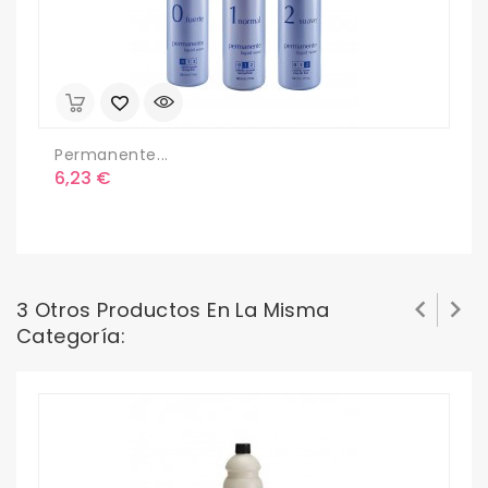
Permanente...
Precio
6,23 €


3 Otros Productos En La Misma
Categoría:
N
P
1