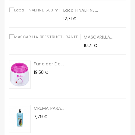
Laca FINALFINE...
Precio
12,71 €
MASCARILLA...
Precio
10,71 €
Fundidor De...
Precio
19,50 €
CREMA PARA...
Precio
7,79 €