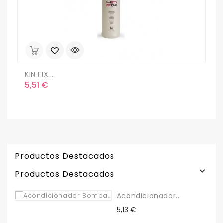
KIN FIX...
Precio
5,51 €
Productos Destacados

Productos Destacados
Acondicionador...
Precio
5,13 €