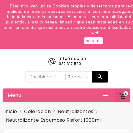
¿Quiere conocer las próximas ofertas del fin de
Este sitio web utiliza Cookies propias y de terceros para rec
finalidad de mejorar nuestros servicios. Si continua navegand
semana? Apúntate a nuestra Newsletter
la instalación de las mismas. El usuario tiene la posibilidad 
Favoritos (
0
)
pudiendo, si así lo desea, impedir que sean instaladas en su
tener en cuenta que dicha acción podrá ocasionar dificultades

web.
aceptar
Información
932 317 520
0
Menu

Inicio
Coloración
Neutralizantes
Neutralizante Espumoso Risfort 1000ml