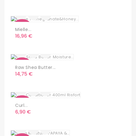
Nuevo
Mielle...
Precio
16,96 €
Nuevo
Raw Shea Butter...
Precio
14,75 €
Nuevo
Curl...
Precio
6,90 €