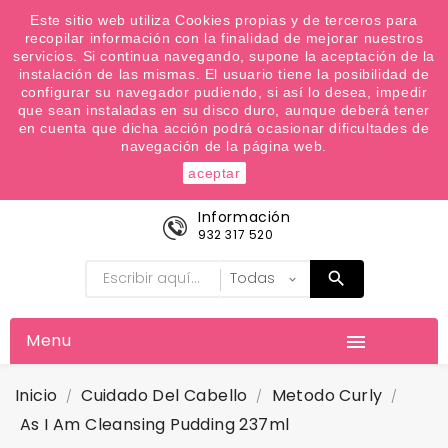
¿Quiere conocer las próximas ofertas del fin de
Este sitio web utiliza Cookies propias y de terceros para
recopilar información con la finalidad de mejorar nuestros
semana? Apúntate a nuestra Newsletter
servicios. Si continua navegando, supone la aceptación de la
Favoritos (
0
)
instalación de las mismas. El usuario tiene la posibilidad de
configurar su navegador pudiendo, si así lo desea, impedir

que sean instaladas en su disco duro, aunque deberá tener
en cuenta que dicha acción podrá ocasionar dificultades de
navegación de la página web.
aceptar
Información
932 317 520
Menu

Inicio
Cuidado Del Cabello
Metodo Curly
As I Am Cleansing Pudding 237ml