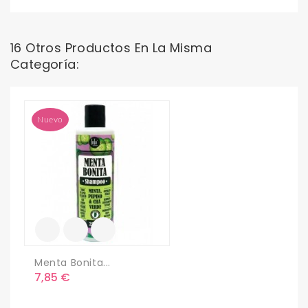
16 Otros Productos En La Misma
Categoría:
Nuevo
Menta Bonita...
Precio
7,85 €