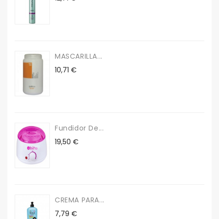
MASCARILLA...
Precio
10,71 €
Fundidor De...
Precio
19,50 €
CREMA PARA...
Precio
7,79 €