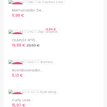
Nuevo
Memorizador De...
Precio
11,98 €
-0,94 €
Nuevo
OLAPLEX Nº10...
Precio
Precio
19,99 €
20,93 €
base
Nuevo
Acondicionador...
Precio
5,13 €
Nuevo
Curly Love...
Precio
15,97 €