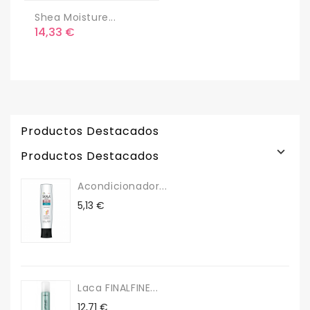
Nuevo
Shea Moisture...
Precio
14,33 €
Productos Destacados

Productos Destacados
Acondicionador...
Precio
5,13 €
Laca FINALFINE...
Precio
12,71 €