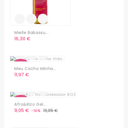
Mielle Babassu...
Precio
16,30 €
Nuevo
Meu Cacho Minha...
Precio
11,97 €
Nuevo
Afro&Rizo Gel...
Precio
Precio
9,05 €
10,05 €
-10%
base