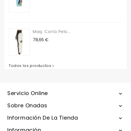
Maq. Corta Pelo...
Precio
78,65 €
Todos los productos

Servicio Online

Sobre Onadas

Información De La Tienda

Información
