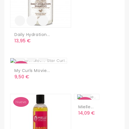
Daily Hydration...
Precio
13,95 €
Nuevo
My Curls Movie...
Precio
9,50 €
Nuevo
Nuevo
Mielle...
Precio
14,09 €