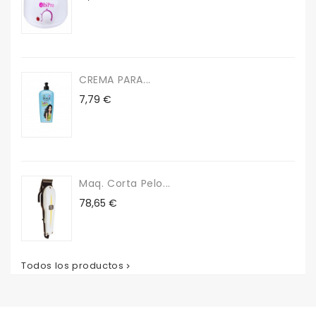
CREMA PARA...
Precio
7,79 €
Maq. Corta Pelo...
Precio
78,65 €
Todos los productos
