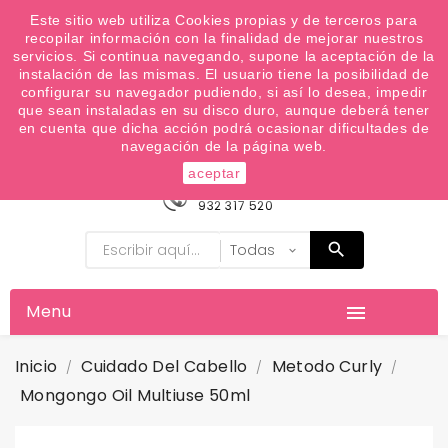
¿Quiere conocer las próximas ofertas del fin de
Este sitio web utiliza Cookies propias y de terceros para
recopilar información con la finalidad de mejorar nuestros
semana? Apúntate a nuestra Newsletter
servicios. Si continua navegando, supone la aceptación de la
Favoritos (
0
)
instalación de las mismas. El usuario tiene la posibilidad de
configurar su navegador pudiendo, si así lo desea, impedir

que sean instaladas en su disco duro, aunque deberá tener
en cuenta que dicha acción podrá ocasionar dificultades de
navegación de la página web.
aceptar
Información
932 317 520
Menu

Inicio
Cuidado Del Cabello
Metodo Curly
Mongongo Oil Multiuse 50ml