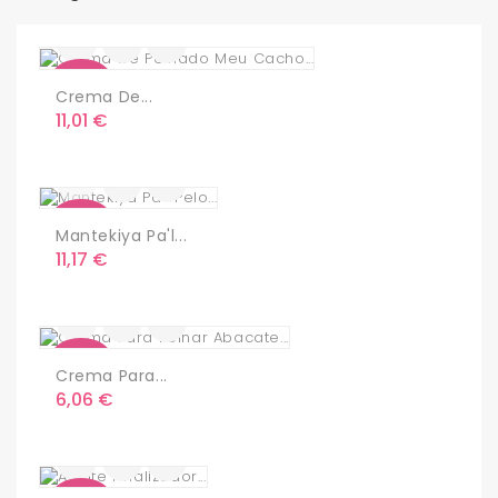
Nuevo
Crema De...
Precio
11,01 €
Nuevo
Mantekiya Pa'l...
Precio
11,17 €
Nuevo
Crema Para...
Precio
6,06 €
Nuevo