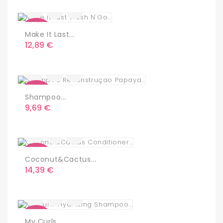
Nuevo
Make It Last...
Precio
12,89 €
Nuevo
Shampoo...
Precio
9,69 €
Nuevo
Coconut&Cactus...
Precio
14,39 €
Nuevo
My Curls...