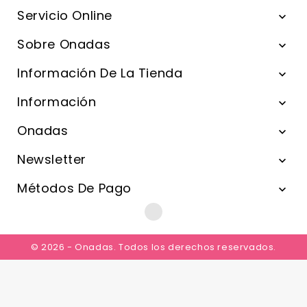
Servicio Online

Sobre Onadas

Información De La Tienda

Información

Onadas

Newsletter

Métodos De Pago

© 2026 - Onadas. Todos los derechos reservados.
0