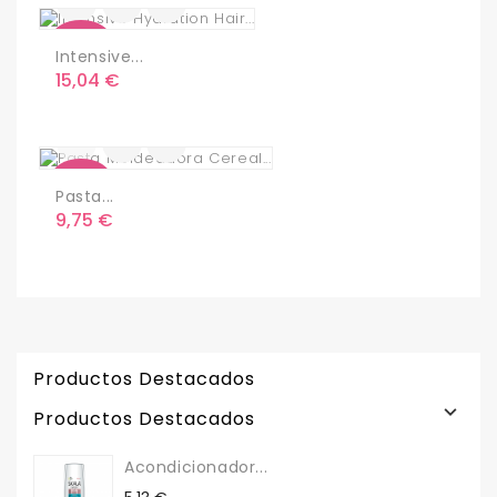
Nuevo
Intensive...
Precio
15,04 €
Nuevo
Pasta...
Precio
9,75 €
Productos Destacados

Productos Destacados
Acondicionador...
Precio