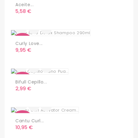
Aceite...
Precio
5,58 €
Nuevo
Curly Love...
Precio
9,95 €
Nuevo
Bifull Cepillo...
Precio
2,99 €
Nuevo
Cantu Curl...
Precio
10,95 €