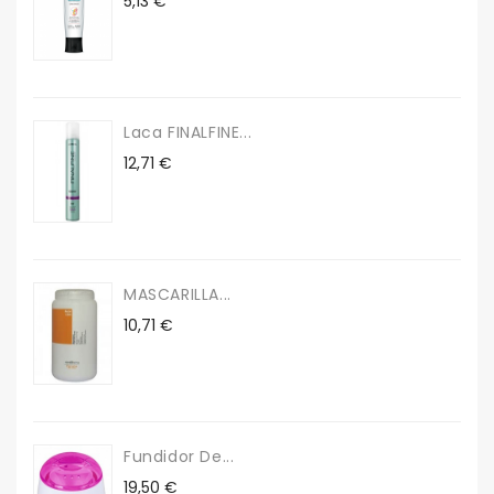
5,13 €
Laca FINALFINE...
Precio
12,71 €
MASCARILLA...
Precio
10,71 €
Fundidor De...
Precio
19,50 €