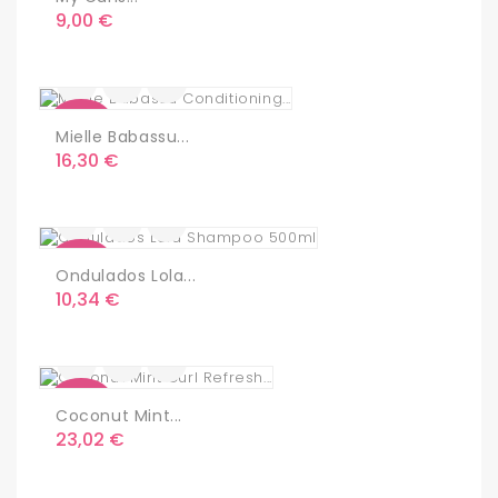
Precio
9,00 €
Nuevo
Mielle Babassu...
Precio
16,30 €
Nuevo
Ondulados Lola...
Precio
10,34 €
Nuevo
Coconut Mint...
Precio
23,02 €