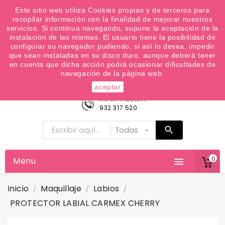
¿Quiere conocer las próximas ofertas del fin de
Este sitio web utiliza Cookies propias y de terceros para
recopilar información con la finalidad de mejorar nuestros
semana? Apúntate a nuestra Newsletter
servicios. Si continua navegando, supone la aceptación de la
Favoritos (
0
)
instalación de las mismas. El usuario tiene la posibilidad de
configurar su navegador pudiendo, si así lo desea, impedir

que sean instaladas en su disco duro, aunque deberá tener
en cuenta que dicha acción podrá ocasionar dificultades de
navegación de la página web.
aceptar
Información
932 317 520
0
Menu

Inicio
Maquillaje
Labios
PROTECTOR LABIAL CARMEX CHERRY