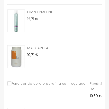
Laca FINALFINE...
Precio
12,71 €
MASCARILLA...
Precio
10,71 €
Fundidor
De...
Precio
19,50 €