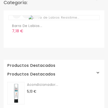
Categoría:
Barra De Labios...
L
Precio
P
7,18 €
3
Productos Destacados

Productos Destacados
Acondicionador...
Precio
5,13 €