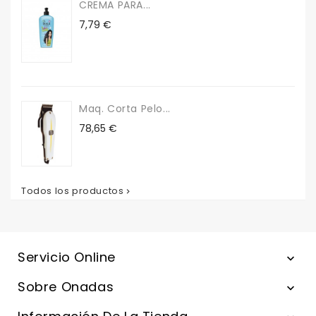
CREMA PARA...
Precio
7,79 €
Maq. Corta Pelo...
Precio
78,65 €
Todos los productos

Servicio Online

Sobre Onadas
