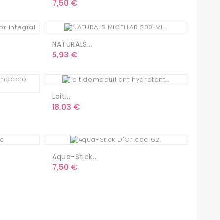
Precio
7,50 €
NATURALS...
Precio
5,93 €
Lait...
Precio
18,03 €
Aqua-Stick...
Precio
7,50 €