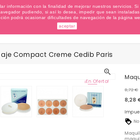
emana? Apúntate a nuestra Newsletter
ilar información con la finalidad de mejorar nuestros servicios. 
u navegador pudiendo, si así lo desea, impedir que sean instalad
cción podrá ocasionar dificultades de navegación de la página we
aceptar
Buscar
laje Compact Creme Cedib Paris

Maqu
¡En Oferta!
8,72 €
8,28 
Impue
No
Maquil
maquil