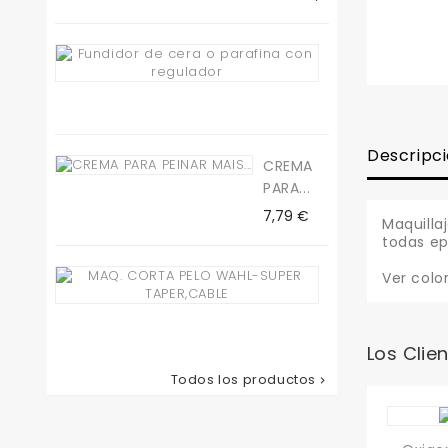
Fundidor
De...
Precio
19,50 €
Descripc
CREMA
PARA...
Precio
7,79 €
Maquilla
todas ep
Maq.
Ver colo
Corta
Pelo...
Precio
78,65 €
Los Clie
Todos los productos
