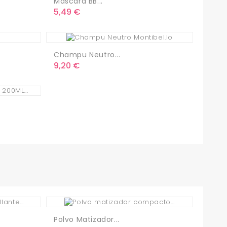
Mascara BB...
Precio
5,49 €
Champu Neutro...
Precio
9,20 €
Polvo Matizador...