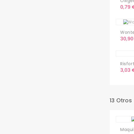
Oxige
Preci
0,79 
Wonter
Preci
30,90
Risfor
Preci
3,03 
13 Otros
Maquil