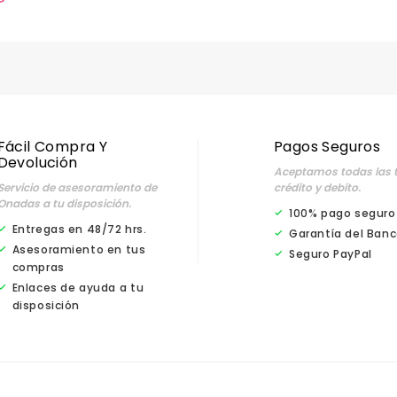
Fácil Compra Y
Pagos Seguros
Devolución
Aceptamos todas las t
Servicio de asesoramiento de
crédito y debíto.
Onadas a tu disposición.
100% pago seguro
Entregas en 48/72 hrs.
Garantía del Banc
Asesoramiento en tus
Seguro PayPal
compras
Enlaces de ayuda a tu
disposición