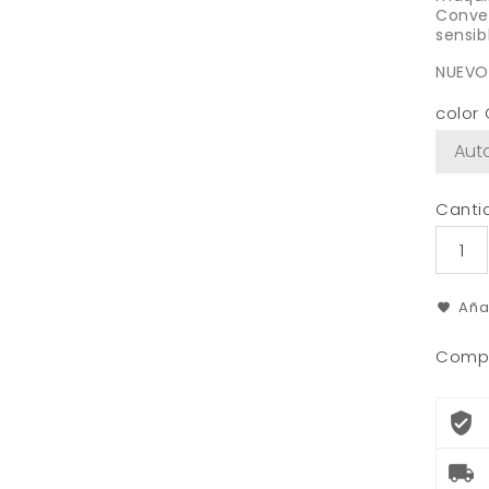
Conven
sensib
NUEVO
color
Canti
Aña
Compa