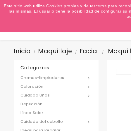
¿Quiere conocer las próximas ofertas del fin de s
Este sitio web utiliza Cookies propias y de terceros para recop
las mismas. El usuario tiene la posibilidad de configurar s
a
Inicio
Maquillaje
Facial
Maquil
Categorías
Cremas-limpiadores

Coloración

Cuidado Uñas

Depilación
Línea Solar
Cuidado del cabello

Ideas para Regalar