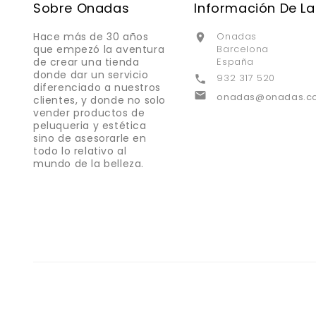
Sobre Onadas
Información De La
Hace más de 30 años
Onadas

que empezó la aventura
Barcelona
de crear una tienda
España
donde dar un servicio
932 317 520

diferenciado a nuestros

onadas@onadas.c
clientes, y donde no solo
vender productos de
peluqueria y estética
sino de asesorarle en
todo lo relativo al
mundo de la belleza.