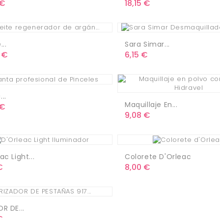
o
Precio
 €
18,15 €
...
Sara Simar...
o
Precio
 €
6,15 €
..
Maquillaje En...
o
 €
Precio
9,08 €
ac Light...
Colorete D'Orleac
o
Precio
€
8,00 €
R DE...
o
€