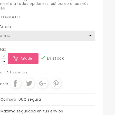
iente a todas epidermis, así como a las más
les
 FORMATO
 Cedib
dad

En stock
Añadir
dir A Favoritos
rtir
Compra 100% segura
Máxima seguridad en tus envíos