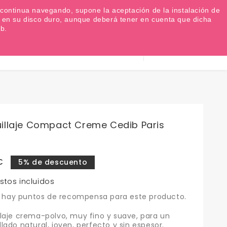
Favoritos (
0
)
Iniciar sesión
EUR €

Si continua navegando, supone la aceptación de la instalación de
as en su disco duro, aunque deberá tener en cuenta que dicha
b.
Información
0
Carrito
932 317 520
illaje Compact Creme Cedib Paris
€
5% de descuento
stos incluidos
 hay puntos de recompensa para este producto.
laje crema-polvo, muy fino y suave, para un
lado natural, joven, perfecto y sin espesor.