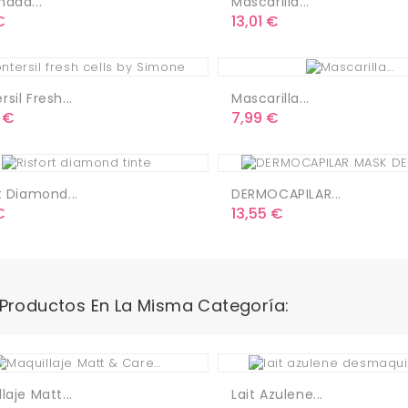
nada...
Mascarilla...
o
Precio
€
13,01 €
sil Fresh...
Mascarilla...
o
Precio
 €
7,99 €
t Diamond...
DERMOCAPILAR...
o
Precio
€
13,55 €
 Productos En La Misma Categoría:
laje Matt...
Lait Azulene...