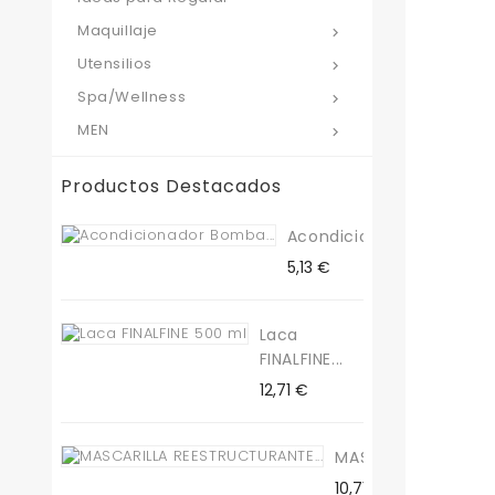
Maquillaje

Utensilios

Spa/Wellness

MEN

Productos Destacados
Acondicionador...
Precio
5,13 €
Laca
FINALFINE...
Precio
12,71 €
MASCARILLA...
Precio
10,71 €