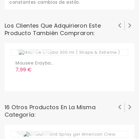
constantes cambios de estilo.


Los Clientes Que Adquirieron Este
Producto También Compraron:
Mousee Erayba...
C
Precio
P
7,99 €
1


16 Otros Productos En La Misma
Categoría: