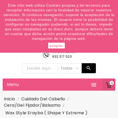
¿Quiere conocer las próximas ofertas del fin de
Este sitio web utiliza Cookies propias y de terceros para
recopilar información con la finalidad de mejorar nuestros
semana? Apúntate a nuestra Newsletter
servicios. Si continua navegando, supone la aceptación de la
Favoritos (
0
)
instalación de las mismas. El usuario tiene la posibilidad de
configurar su navegador pudiendo, si así lo desea, impedir

que sean instaladas en su disco duro, aunque deberá tener
en cuenta que dicha acción podrá ocasionar dificultades de
navegación de la página web.
aceptar
Información
932 317 520
0
Menu

Inicio
Cuidado Del Cabello
Cera/Gel Fijador/balsamo
Wax Style Erayba ( Shape Y Extreme )