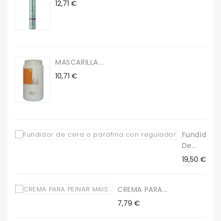
Precio
12,71 €
MASCARILLA...
Precio
10,71 €
Fundidor
De...
Precio
19,50 €
CREMA PARA...
Precio
7,79 €