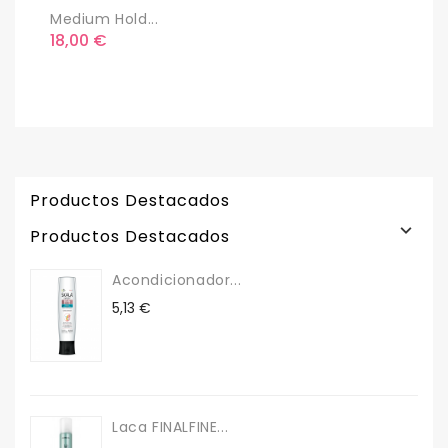
Medium Hold...
T
Precio
P
18,00 €
1
Productos Destacados

Productos Destacados
Acondicionador...
Precio
5,13 €
Laca FINALFINE...